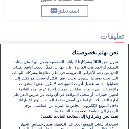
اضف تعليق
تعليقات
نحن نهتم بخصوصيتك
لا توجد تعليقات مكتوبة حتى الآن. كن الأول!
نخزن نحن
1019
وشركاؤنا البيانات الشخصية ونصل إليها، مثل بيانات
التصفح أو المعرفات الفريدة، على جهازك. يُمكّن تحديد أوافق تقنيات
اكتب تعليقًا جديدًا ...
التتبع من دعم الأغراض المعروضة في إطار معالجتنا وشركائنا للبيانات
التي يجب توفيرها. سيؤدي تحديد رفض الكل أو سحب موافقتك إلى
تعطيلها. إذا تم تعطيل أدوات التتبع، فقد لا تكون بعض المحتويات
والإعلانات التي تراها ذا صلة بك. يمكنك إعادة عرض هذه القائمة
لتغيير اختياراتك أو سحب الموافقة في أي وقت عن طريق النقر على
إدارة التفضيلات الرابط في أسفل صفحة الويب. ستؤثر اختياراتك
داخل الموقع الإلكتروني الخاص بنا. لمزيد من التفاصيل، يرجى
الرجوع إلى سياسة الخصوصية الخاصة بنا.
نعمد نحن وشركاؤنا إلى معالجة البيانات لتقديم:
استخدام بيانات الموقع الجغرافي الدقيقة. فحص خصائص الجهاز
بشكل فعال من أجل تحديد الهوية. تخزين المعلومات و/أو الوصول