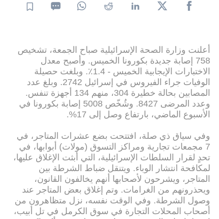
أعلنت وزارة الصحة الإسرائيلية صباح الجمعة، تشخيص
758 إصابة جديدة بكورونا الخميس. وأصبح معدل
الاختبارات الإيجابية الخميس - 1.4٪. وبلغت حصيلة
الوفيات جراء الفيروس في إسرائيل 2742. وبلغ عدد
المصابين بحالة خطيرة 304، منهم 134 أجهزة تنفس.
وعدد المرضى 8427. وشُخّص 5008 إصابة بكورونا في
الأسبوع الماضي، بارتفاع وصل إلى 17%.
وفي سياق ذي صلة، افتتحت بضع عشرات المتاجر، في
7 مجمعات تجارية ومراكز التسوق (مولات) أبوابها، في
تحدٍ لقرار السلطات الإسرائيلية، التي أبثت الإغلاق عليها،
لمكافحة انتشار الوباء. ويتنقل ضباط الشرطة بين
المتاجر، ويشرحون لأصحابها أنهم يخالفون القانون،
ويحذرونهم من الغرامات. وتم إغلاق بعض المتاجر عند
وصول الشرطة. وفي الوقت نفسه، نزل متظاهرون من
أصحاب المحلات التجارة في سوق الكرمل في تل أبيب،