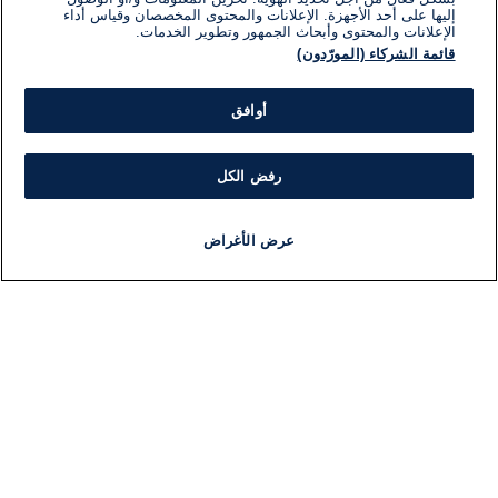
إليها على أحد الأجهزة. الإعلانات والمحتوى المخصصان وقياس أداء
الإعلانات والمحتوى وأبحاث الجمهور وتطوير الخدمات.
قائمة الشركاء (المورّدون)
أوافق
رفض الكل
عرض الأغراض
أخبار
أخبار هامة
مجانا
مذياع
برنامج
معلومات
فئ
اللجنة التنفيذية i24NEWS
ملخ
برنامج i24NEWS
ال
الاذاعة الحية
شؤو
حياة مهنية
دو
اتصال
موند
خريطة الموقع
ثقا