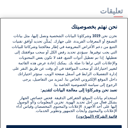
تعليقات
نحن نهتم بخصوصيتك
لا توجد تعليقات مكتوبة حتى الآن. كن الأول!
نخزن نحن
1019
وشركاؤنا البيانات الشخصية ونصل إليها، مثل بيانات
التصفح أو المعرفات الفريدة، على جهازك. يُمكّن تحديد أوافق تقنيات
اكتب تعليقًا جديدًا ...
التتبع من دعم الأغراض المعروضة في إطار معالجتنا وشركائنا للبيانات
التي يجب توفيرها. سيؤدي تحديد رفض الكل أو سحب موافقتك إلى
تعطيلها. إذا تم تعطيل أدوات التتبع، فقد لا تكون بعض المحتويات
والإعلانات التي تراها ذا صلة بك. يمكنك إعادة عرض هذه القائمة
لتغيير اختياراتك أو سحب الموافقة في أي وقت عن طريق النقر على
إدارة التفضيلات الرابط في أسفل صفحة الويب. ستؤثر اختياراتك
داخل الموقع الإلكتروني الخاص بنا. لمزيد من التفاصيل، يرجى
الرجوع إلى سياسة الخصوصية الخاصة بنا.
نعمد نحن وشركاؤنا إلى معالجة البيانات لتقديم:
استخدام بيانات الموقع الجغرافي الدقيقة. فحص خصائص الجهاز
بشكل فعال من أجل تحديد الهوية. تخزين المعلومات و/أو الوصول
إليها على أحد الأجهزة. الإعلانات والمحتوى المخصصان وقياس أداء
الإعلانات والمحتوى وأبحاث الجمهور وتطوير الخدمات.
قائمة الشركاء (المورّدون)