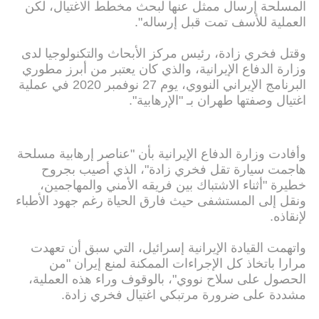
المسلحة إرسال ممثل عنها لبحث مخطط الاغتيال، لكن
العملية للأسف تمت قبل إرساله".
وقتل فخري زادة، رئيس مركز الأبحاث والتكنولوجيا لدى
وزارة الدفاع الإيرانية، والذي كان يعتبر من أبرز مطوري
البرنامج الإيراني النووي، يوم 27 نوفمبر 2020 في عملية
اغتيال وصفتها طهران بـ "الإرهابية".
وأفادت وزارة الدفاع الإيرانية بأن "عناصر إرهابية مسلحة
هاجمت سيارة تقل فخري زادة"، الذي أصيب بجروح
خطيرة "أثناء الاشتباك بين فريقه الأمني والمهاجمين،
ونقل إلى المستشفى حيث فارق الحياة رغم جهود الأطباء
لإنقاذه.
واتهمت القيادة الإيرانية إسرائيل، التي سبق أن تعهدت
مرارا باتخاذ كل الإجراءات الممكنة لمنع إيران "من
الحصول على سلاح نووي"، بالوقوف وراء هذه العملية،
مشددة على ضرورة مرتبكي اغتيال فخري زادة.