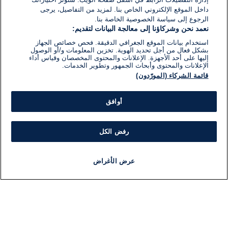
داخل الموقع الإلكتروني الخاص بنا. لمزيد من التفاصيل، يرجى
الرجوع إلى سياسة الخصوصية الخاصة بنا.
نعمد نحن وشركاؤنا إلى معالجة البيانات لتقديم:
استخدام بيانات الموقع الجغرافي الدقيقة. فحص خصائص الجهاز
بشكل فعال من أجل تحديد الهوية. تخزين المعلومات و/أو الوصول
إليها على أحد الأجهزة. الإعلانات والمحتوى المخصصان وقياس أداء
الإعلانات والمحتوى وأبحاث الجمهور وتطوير الخدمات.
قائمة الشركاء (المورّدون)
أوافق
رفض الكل
عرض الأغراض
أخبار
أخبار هامة
مجانا
مذياع
برنامج
معلومات
فئ