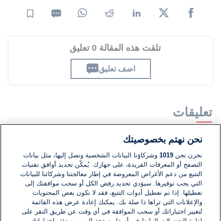
تلقت هذه المقالة 0 تعليق
اضف تعليق
تعليقات
نحن نهتم بخصوصيتك
لا توجد تعليقات مكتوبة حتى الآن. كن الأول!
نخزن نحن
1019
وشركاؤنا البيانات الشخصية ونصل إليها، مثل بيانات
التصفح أو المعرفات الفريدة، على جهازك. يُمكّن تحديد أوافق تقنيات
اكتب تعليقًا جديدًا ...
التتبع من دعم الأغراض المعروضة في إطار معالجتنا وشركائنا للبيانات
التي يجب توفيرها. سيؤدي تحديد رفض الكل أو سحب موافقتك إلى
تعطيلها. إذا تم تعطيل أدوات التتبع، فقد لا تكون بعض المحتويات
والإعلانات التي تراها ذا صلة بك. يمكنك إعادة عرض هذه القائمة
لتغيير اختياراتك أو سحب الموافقة في أي وقت عن طريق النقر على
إدارة التفضيلات الرابط في أسفل صفحة الويب. ستؤثر اختياراتك