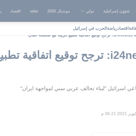
شؤون إسرائيلية
دولي
مونديال 2026
ثقافة
اقتصاد
ر
قافة
اقتصاد
رياضة
الحرب في إسرائيل
 مع سلطنه عمان
مصادر خاصة لـi24news: ترجح توقيع اتف
عي اسرائيل "لبناء تحالف عربي سني لمواجهة ايران"