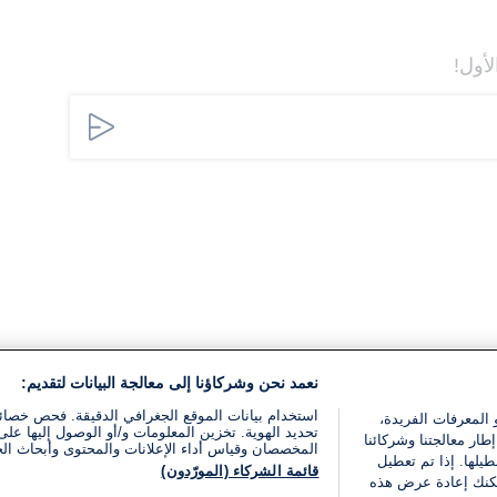
لأول!
نعمد نحن وشركاؤنا إلى معالجة البيانات لتقديم:
استخدام بيانات الموقع الجغرافي الدقيقة. فحص خصا
 المعرفات الفريدة،
تحديد الهوية. تخزين المعلومات و/أو الوصول إليها على 
ار معالجتنا وشركائنا
المخصصان وقياس أداء الإعلانات والمحتوى وأبحاث ال
يلها. إذا تم تعطيل
قائمة الشركاء (المورّدون)
يمكنك إعادة عرض هذه