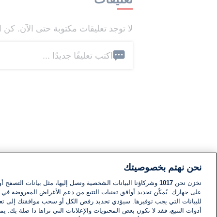
لا توجد تعليقات مكتوبة حتى الآن. كن ا
اكتب تعليقًا جديدًا ...
نحن نهتم بخصوصيتك
نخزن نحن
1017
وشركاؤنا البيانات الشخصية ونصل إليها، مثل بيانات التصفح أو
على جهازك. يُمكّن تحديد أوافق تقنيات التتبع من دعم الأغراض المعروضة في إط
للبيانات التي يجب توفيرها. سيؤدي تحديد رفض الكل أو سحب موافقتك إلى تعط
أدوات التتبع، فقد لا تكون بعض المحتويات والإعلانات التي تراها ذا صلة بك. 