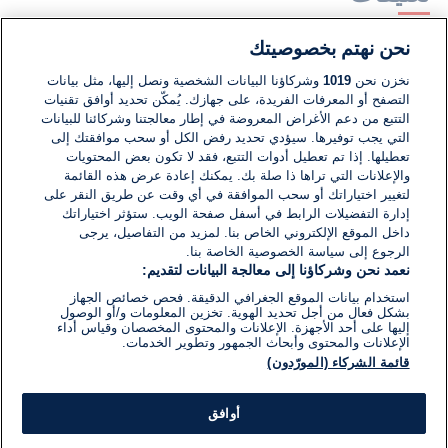
نحن نهتم بخصوصيتك
لا توجد تعليقات مكتوبة حتى الآن. كن الأول!
نخزن نحن
1019
وشركاؤنا البيانات الشخصية ونصل إليها، مثل بيانات
التصفح أو المعرفات الفريدة، على جهازك. يُمكّن تحديد أوافق تقنيات
اكتب تعليقًا جديدًا ...
التتبع من دعم الأغراض المعروضة في إطار معالجتنا وشركائنا للبيانات
التي يجب توفيرها. سيؤدي تحديد رفض الكل أو سحب موافقتك إلى
تعطيلها. إذا تم تعطيل أدوات التتبع، فقد لا تكون بعض المحتويات
والإعلانات التي تراها ذا صلة بك. يمكنك إعادة عرض هذه القائمة
لتغيير اختياراتك أو سحب الموافقة في أي وقت عن طريق النقر على
إدارة التفضيلات الرابط في أسفل صفحة الويب. ستؤثر اختياراتك
داخل الموقع الإلكتروني الخاص بنا. لمزيد من التفاصيل، يرجى
الرجوع إلى سياسة الخصوصية الخاصة بنا.
نعمد نحن وشركاؤنا إلى معالجة البيانات لتقديم:
استخدام بيانات الموقع الجغرافي الدقيقة. فحص خصائص الجهاز
بشكل فعال من أجل تحديد الهوية. تخزين المعلومات و/أو الوصول
إليها على أحد الأجهزة. الإعلانات والمحتوى المخصصان وقياس أداء
الإعلانات والمحتوى وأبحاث الجمهور وتطوير الخدمات.
قائمة الشركاء (المورّدون)
أوافق