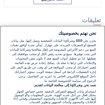
تعليقات
نحن نهتم بخصوصيتك
لا توجد تعليقات مكتوبة حتى الآن. كن الأول!
نخزن نحن
1019
وشركاؤنا البيانات الشخصية ونصل إليها، مثل بيانات
التصفح أو المعرفات الفريدة، على جهازك. يُمكّن تحديد أوافق تقنيات
اكتب تعليقًا جديدًا ...
التتبع من دعم الأغراض المعروضة في إطار معالجتنا وشركائنا للبيانات
التي يجب توفيرها. سيؤدي تحديد رفض الكل أو سحب موافقتك إلى
تعطيلها. إذا تم تعطيل أدوات التتبع، فقد لا تكون بعض المحتويات
والإعلانات التي تراها ذا صلة بك. يمكنك إعادة عرض هذه القائمة
لتغيير اختياراتك أو سحب الموافقة في أي وقت عن طريق النقر على
إدارة التفضيلات الرابط في أسفل صفحة الويب. ستؤثر اختياراتك
داخل الموقع الإلكتروني الخاص بنا. لمزيد من التفاصيل، يرجى
الرجوع إلى سياسة الخصوصية الخاصة بنا.
نعمد نحن وشركاؤنا إلى معالجة البيانات لتقديم:
استخدام بيانات الموقع الجغرافي الدقيقة. فحص خصائص الجهاز
بشكل فعال من أجل تحديد الهوية. تخزين المعلومات و/أو الوصول
إليها على أحد الأجهزة. الإعلانات والمحتوى المخصصان وقياس أداء
الإعلانات والمحتوى وأبحاث الجمهور وتطوير الخدمات.