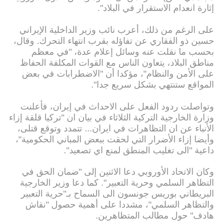
إثارة انعدام الاستقرار في البلاد".
على الرغم من ذلك، أعرب نائب وزير الداخلية الإيراني
حسين ذو الفقاري عن تفاؤله بقرب انتهاء التحرك. وقال،
بحسب ما نقلت عنه وسائل إعلام عدة، "في معظم
مناطق البلاد، يتعاون الناس مع القوات المكلفة الحفاظ
على الأمن والنظام"، مؤكدا أن "الاضطرابات في بعض
المواقع ستنتهي بشكل سريع جدا".
وتواصلت ردود الفعل على الاحداث في إيران، فأعلنت
وزارة الخارجية التركية الثلاثاء في بيان ان "تركيا قلقة إزاء
الأنباء عن ان التظاهرات في ايران... تتمدد وتوقع قتلى،
وأيضا إزاء الأضرار التي لحقت ببعض المباني الحكومية"،
داعية "الى تغليب المنطق لمنع اي تصعيد".
وكان الاتحاد الأوروبي دعا الاثنين إلى "ضمان الحق في
التظاهر السلمي وحرية التعبير". كما دعا وزير الخارجية
البريطاني بوريس جونسون الى السماح بـ"حرية التعبير
والتظاهر السلمي"، مشددا على أهمية حصول "نقاش
هادف" حول مطالب المتظاهرين.