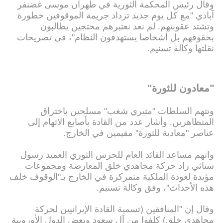
وقال رئيس المحكمة الثورية في طهران موسى غضنفر
آبادي "مع كل يوم جديد تزداد جريمة الموقوفين خطورة
وتشتد عقوبتهم. لم نعد نعتبرهم محتجين يطالبون
بحقوقهم بل أشخاصا يستهدفون النظام"، في تصريحات
نقلتها وكالة تسنيم.
"معادون للثورة"
وتتهم السلطات "مثيري شغب" مسلحين باختراق
المتظاهرين. وأشار عدد من القادة بأصابع الاتهام إلى
عناصر "معادية للثورة" مقيمين في الخارج.
واتهم مساعد القائد العام للحرس الثوري العميد رسول
سنائي راد حركة مجاهدي خلق المعارضة ومجموعات
مؤيدة لعودة الملكية متمركزة في الخارج بـ"الوقوف خلف
هذه الأحداث"، وفق وكالة تسنيم.
وقال إن "المنافقين (تسمية القادة الإيرانيين لحركة
مجاهدي خلق) كلفوا من آل سعود وبعض الدول الأوروبية