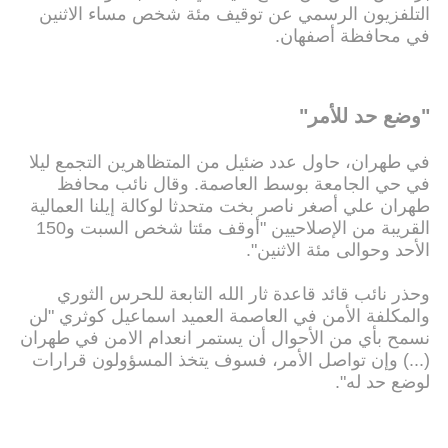
التلفزيون الرسمي عن توقيف مئة شخص مساء الاثنين
في محافظة أصفهان.
"وضع حد للأمر"
في طهران، حاول عدد ضئيل من المتظاهرين التجمع ليلا
في حي الجامعة بوسط العاصمة. وقال نائب محافظ
طهران علي أصغر ناصر بخت متحدثا لوكالة إيلنا العمالية
القريبة من الإصلاحيين "أوقف مئتا شخص السبت و150
الأحد وحوالى مئة الاثنين".
وحذر نائب قائد قاعدة ثار الله التابعة للحرس الثوري
والمكلفة الأمن في العاصمة العميد اسماعيل كوثري "لن
نسمح بأي من الأحوال أن يستمر انعدام الامن في طهران
(...) وإن تواصل الأمر، فسوف يتخذ المسؤولون قرارات
لوضع حد له".