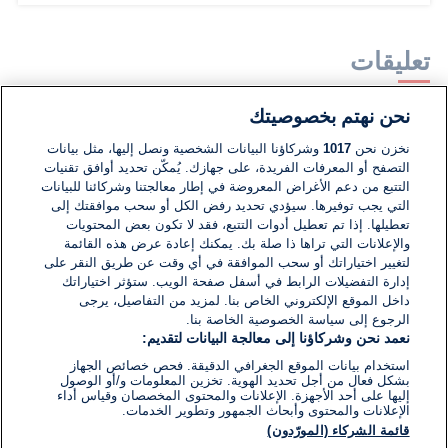
تعليقات
نحن نهتم بخصوصيتك
لا توجد تعليقات مكتوبة حتى الآن. كن الأول!
نخزن نحن
1017
وشركاؤنا البيانات الشخصية ونصل إليها، مثل بيانات
التصفح أو المعرفات الفريدة، على جهازك. يُمكّن تحديد أوافق تقنيات
اكتب تعليقًا جديدًا ...
التتبع من دعم الأغراض المعروضة في إطار معالجتنا وشركائنا للبيانات
التي يجب توفيرها. سيؤدي تحديد رفض الكل أو سحب موافقتك إلى
تعطيلها. إذا تم تعطيل أدوات التتبع، فقد لا تكون بعض المحتويات
والإعلانات التي تراها ذا صلة بك. يمكنك إعادة عرض هذه القائمة
لتغيير اختياراتك أو سحب الموافقة في أي وقت عن طريق النقر على
إدارة التفضيلات الرابط في أسفل صفحة الويب. ستؤثر اختياراتك
داخل الموقع الإلكتروني الخاص بنا. لمزيد من التفاصيل، يرجى
الرجوع إلى سياسة الخصوصية الخاصة بنا.
نعمد نحن وشركاؤنا إلى معالجة البيانات لتقديم:
استخدام بيانات الموقع الجغرافي الدقيقة. فحص خصائص الجهاز
بشكل فعال من أجل تحديد الهوية. تخزين المعلومات و/أو الوصول
إليها على أحد الأجهزة. الإعلانات والمحتوى المخصصان وقياس أداء
الإعلانات والمحتوى وأبحاث الجمهور وتطوير الخدمات.
قائمة الشركاء (المورّدون)