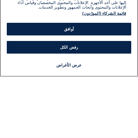
إليها على أحد الأجهزة. الإعلانات والمحتوى المخصصان وقياس أداء
الإعلانات والمحتوى وأبحاث الجمهور وتطوير الخدمات.
قائمة الشركاء (المورّدون)
أوافق
رفض الكل
عرض الأغراض
أخبار
أخبار هامة
مجانا
مذياع
برنامج
معلومات
فئ
اللجنة التنفيذية i24NEWS
ملخ
برنامج i24NEWS
مشر
الاذاعة الحية
ال
حياة مهنية
شؤو
اتصال
دو
خريطة الموقع
موند