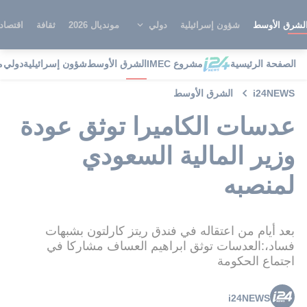
لشرق الأوسط
شؤون إسرائيلية
دولي
مونديال 2026
ثقافة
اقتصاد
الصفحة الرئيسية
مشروع IMEC
الشرق الأوسط
شؤون إسرائيلية
دولي
م
i24NEWS
الشرق الأوسط
عدسات الكاميرا توثق عودة
وزير المالية السعودي
لمنصبه
بعد أيام من اعتقاله في فندق ريتز كارلتون بشبهات
فساد،:العدسات توثق ابراهيم العساف مشاركا في
اجتماع الحكومة
i24NEWS