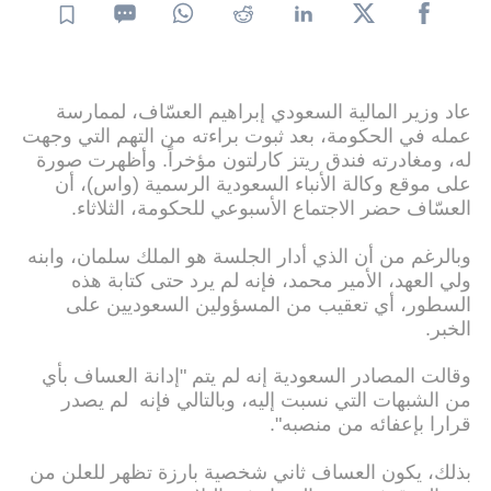
عاد وزير المالية السعودي إبراهيم العسّاف، لممارسة
عمله في الحكومة، بعد ثبوت براءته من التهم التي وجهت
له، ومغادرته فندق ريتز كارلتون مؤخراً. وأظهرت صورة
على موقع وكالة الأنباء السعودية الرسمية (واس)، أن
العسّاف حضر الاجتماع الأسبوعي للحكومة، الثلاثاء.
وبالرغم من أن الذي أدار الجلسة هو الملك سلمان، وابنه
ولي العهد، الأمير محمد، فإنه لم يرد حتى كتابة هذه
السطور، أي تعقيب من المسؤولين السعوديين على
الخبر.
وقالت المصادر السعودية إنه لم يتم "إدانة العساف بأي
من الشبهات التي نسبت إليه، وبالتالي فإنه لم يصدر
قرارا بإعفائه من منصبه".
بذلك، يكون العساف ثاني شخصية بارزة تظهر للعلن من