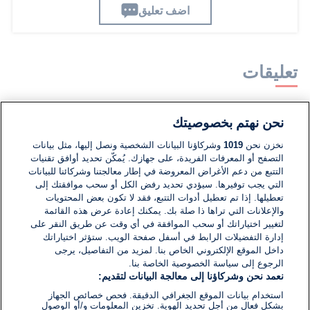
اضف تعليق
تعليقات
لا توجد تعليقات مكتوبة حتى الآن. كن الأول!
نحن نهتم بخصوصيتك
نخزن نحن
1019
وشركاؤنا البيانات الشخصية ونصل إليها، مثل بيانات
اكتب تعليقًا جديدًا ...
التصفح أو المعرفات الفريدة، على جهازك. يُمكّن تحديد أوافق تقنيات
التتبع من دعم الأغراض المعروضة في إطار معالجتنا وشركائنا للبيانات
التي يجب توفيرها. سيؤدي تحديد رفض الكل أو سحب موافقتك إلى
تعطيلها. إذا تم تعطيل أدوات التتبع، فقد لا تكون بعض المحتويات
والإعلانات التي تراها ذا صلة بك. يمكنك إعادة عرض هذه القائمة
لتغيير اختياراتك أو سحب الموافقة في أي وقت عن طريق النقر على
إدارة التفضيلات الرابط في أسفل صفحة الويب. ستؤثر اختياراتك
داخل الموقع الإلكتروني الخاص بنا. لمزيد من التفاصيل، يرجى
الرجوع إلى سياسة الخصوصية الخاصة بنا.
نعمد نحن وشركاؤنا إلى معالجة البيانات لتقديم:
استخدام بيانات الموقع الجغرافي الدقيقة. فحص خصائص الجهاز
بشكل فعال من أجل تحديد الهوية. تخزين المعلومات و/أو الوصول