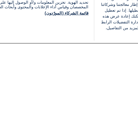
تحديد الهوية. تخزين المعلومات و/أو الوصول إليها على 
ار معالجتنا وشركائنا
المخصصان وقياس أداء الإعلانات والمحتوى وأبحاث ال
يلها. إذا تم تعطيل
قائمة الشركاء (المورّدون)
يمكنك إعادة عرض هذه
ارة التفضيلات الرابط
مزيد من التفاصيل،
مجانا
فئات
قانوني
ملخص الأخبار
شروط الخدمة
الشرق الأوسط
سياسة خاصة
شؤون إسرائيلية
شروط وأحكام الإعلان
دولي
إعلان إمكانية الوصول
مونديال 2026
إدارة التفضيلات
ثقافة
قائمة ملفات تعريف الارتباط
اقتصاد
رياضة
الحرب في إسرائيل