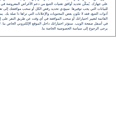
على جهازك. يُمكّن تحديد أوافق تقنيات التتبع من دعم الأغراض المعروضة في إط
للبيانات التي يجب توفيرها. سيؤدي تحديد رفض الكل أو سحب موافقتك إلى تعط
أدوات التتبع، فقد لا تكون بعض المحتويات والإعلانات التي تراها ذا صلة بك. 
القائمة لتغيير اختياراتك أو سحب الموافقة في أي وقت عن طريق النقر على إد
في أسفل صفحة الويب. ستؤثر اختياراتك داخل الموقع الإلكتروني الخاص بنا. ل
يرجى الرجوع إلى سياسة الخصوصية الخاصة بنا.
أخبار
أخبار هامة
معلومات
اللجنة التنفيذية i24NEWS
برنامج i24NEWS
الاذاعة الحية
حياة مهنية
اتصال
خريطة الموقع