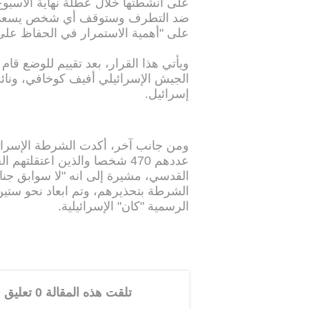
على أنشطتها خلال عطلة نهاية الأسبو
ضد التطرف وستوقف أي شخص يسعى إلى
على "أهمية الاستمرار في الحفاظ على ح
ويأتي هذا القرار، بعد تقييم للوضع قام
الجيش الإسرائيلي أفيف كوخافي، ونا
إسرائيل.
ومن جانب آخر، أكدت الشرطة الإسرائيلي
عددهم 470 شخصا والذين اعتقلت
القدسي، مشيرة إلى انه "لا سوابق جنائ
الشرطة بتحذيرهم، وتم ابعاد نحو ستي
الرسمية "كان" الإسرائيلية.
تلقت هذه المقالة 0 تعليق