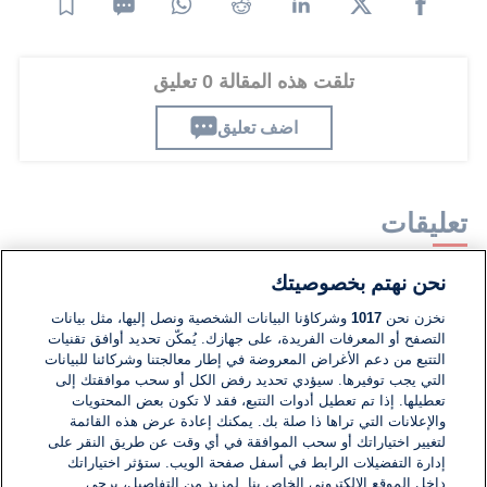
تلقت هذه المقالة 0 تعليق
اضف تعليق
تعليقات
نحن نهتم بخصوصيتك
لا توجد تعليقات مكتوبة حتى الآن. كن الأول!
نخزن نحن
1017
وشركاؤنا البيانات الشخصية ونصل إليها، مثل بيانات
التصفح أو المعرفات الفريدة، على جهازك. يُمكّن تحديد أوافق تقنيات
اكتب تعليقًا جديدًا ...
التتبع من دعم الأغراض المعروضة في إطار معالجتنا وشركائنا للبيانات
التي يجب توفيرها. سيؤدي تحديد رفض الكل أو سحب موافقتك إلى
تعطيلها. إذا تم تعطيل أدوات التتبع، فقد لا تكون بعض المحتويات
والإعلانات التي تراها ذا صلة بك. يمكنك إعادة عرض هذه القائمة
لتغيير اختياراتك أو سحب الموافقة في أي وقت عن طريق النقر على
إدارة التفضيلات الرابط في أسفل صفحة الويب. ستؤثر اختياراتك
داخل الموقع الإلكتروني الخاص بنا. لمزيد من التفاصيل، يرجى