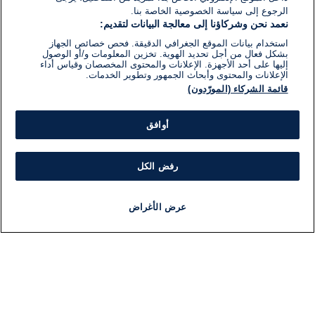
الرجوع إلى سياسة الخصوصية الخاصة بنا.
نعمد نحن وشركاؤنا إلى معالجة البيانات لتقديم:
استخدام بيانات الموقع الجغرافي الدقيقة. فحص خصائص الجهاز
بشكل فعال من أجل تحديد الهوية. تخزين المعلومات و/أو الوصول
إليها على أحد الأجهزة. الإعلانات والمحتوى المخصصان وقياس أداء
الإعلانات والمحتوى وأبحاث الجمهور وتطوير الخدمات.
قائمة الشركاء (المورّدون)
أوافق
رفض الكل
عرض الأغراض
أخبار
أخبار هامة
مجانا
مذياع
برنامج
معلومات
فئ
اللجنة التنفيذية i24NEWS
ملخ
برنامج i24NEWS
ال