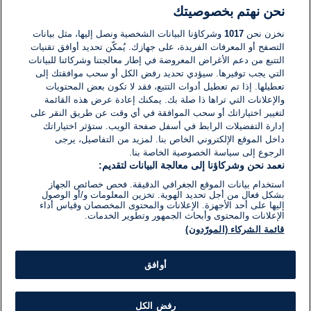
نحن نهتم بخصوصيتك
لا توجد تعليقات مكتوبة حتى الآن. كن الأول!
نخزن نحن
1017
وشركاؤنا البيانات الشخصية ونصل إليها، مثل بيانات
التصفح أو المعرفات الفريدة، على جهازك. يُمكّن تحديد أوافق تقنيات
اكتب تعليقًا جديدًا ...
التتبع من دعم الأغراض المعروضة في إطار معالجتنا وشركائنا للبيانات
التي يجب توفيرها. سيؤدي تحديد رفض الكل أو سحب موافقتك إلى
تعطيلها. إذا تم تعطيل أدوات التتبع، فقد لا تكون بعض المحتويات
والإعلانات التي تراها ذا صلة بك. يمكنك إعادة عرض هذه القائمة
لتغيير اختياراتك أو سحب الموافقة في أي وقت عن طريق النقر على
إدارة التفضيلات الرابط في أسفل صفحة الويب. ستؤثر اختياراتك
داخل الموقع الإلكتروني الخاص بنا. لمزيد من التفاصيل، يرجى
الرجوع إلى سياسة الخصوصية الخاصة بنا.
نعمد نحن وشركاؤنا إلى معالجة البيانات لتقديم:
استخدام بيانات الموقع الجغرافي الدقيقة. فحص خصائص الجهاز
بشكل فعال من أجل تحديد الهوية. تخزين المعلومات و/أو الوصول
إليها على أحد الأجهزة. الإعلانات والمحتوى المخصصان وقياس أداء
الإعلانات والمحتوى وأبحاث الجمهور وتطوير الخدمات.
قائمة الشركاء (المورّدون)
أوافق
رفض الكل