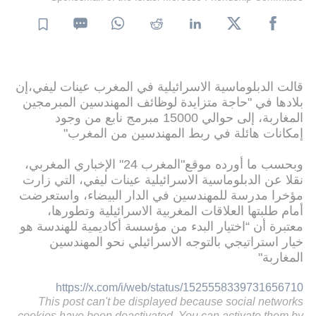
قالت الدبلوماسية الاسرائيلية في المغرب عينات ليفي،إن
بلادها في "حاجة متزايدة لوظائف المهندسين المبرمجين
المغاربة، إلى حوالي 15000 مبرمج نابع من وجود
إمكانات هائلة في ربط المهندسين من المغرب"
وبحسب ما أورده موقع"المغرب 24" الإخباري المغربي،
نقلا عن الدبلوماسية الاسرائيلية عينات ليفي، التي زارت
مؤخرا مدرسة للمهندسين في الدار البيضاء، واستعرضت
أمام طلبتها العلاقات المغربية الاسرائيلية وتطورها،
معتبرة أن “اختيار البدء من مؤسسة أكاديمية للهندسة هو
خيار استراتيجي بالتوجه الاسرائيلي نحو المهندسين
المغاربة"
https://x.com/i/web/status/1525558339731656710
This post can't be displayed because social networks
cookies have been deactivated. You can activate them by