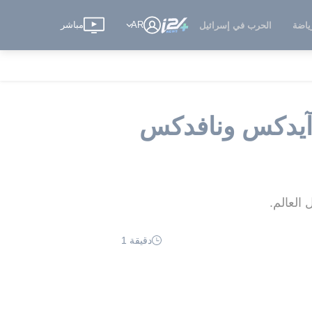
AR
مباشر
ياضة
الحرب في إسرائيل
"آيدكس ونافدكس
دقيقة 1