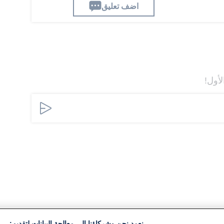
اضف تعليق
لأول!
نعمد نحن وشركاؤنا إلى معالجة البيانات لتقديم: