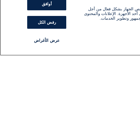
أوافق
ئص الجهاز بشكل فعال من أجل
أحد الأجهزة. الإعلانات والمحتوى
جمهور وتطوير الخدمات.
رفض الكل
عرض الأغراض
مذياع
برنامج
تابعنا
اشترك في النشرة الإخبارية