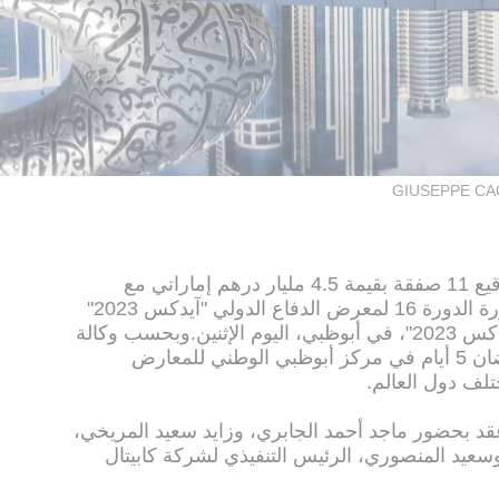
GIUSEPPE CA
أعلن مجلس التوازن الإماراتي، عن توقيع 11 صفقة بقيمة 4.5 مليار درهم إماراتي مع
شركات محلية ودولية، مع انطلاق الدورة الدورة 16 لمعرض الدفاع الدولي "آيدكس 2023"
والدورة 7 لمعرض الدفاع البحري "نافدكس 2023"، في أبوظبي، اليوم الإثنين.وبحسب وكالة
الأنباء الإماراتية "وام"، سيستمر المعرضان 5 أيام في مركز أبوظبي الوطني للمعارض
قد بحضور ماجد أحمد الجابري، وزايد سعيد المريخي،
سعيد المنصوري، الرئيس التنفيذي لشركة كابيتال