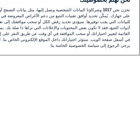
نخزن نحن
1017
وشركاؤنا البيانات الشخصية ونصل إليها، مثل بيانات التصفح أو
على جهازك. يُمكّن تحديد أوافق تقنيات التتبع من دعم الأغراض المعروضة في إط
للبيانات التي يجب توفيرها. سيؤدي تحديد رفض الكل أو سحب موافقتك إلى تعط
أدوات التتبع، فقد لا تكون بعض المحتويات والإعلانات التي تراها ذا صلة بك. 
القائمة لتغيير اختياراتك أو سحب الموافقة في أي وقت عن طريق النقر على إد
في أسفل صفحة الويب. ستؤثر اختياراتك داخل الموقع الإلكتروني الخاص بنا. ل
يرجى الرجوع إلى سياسة الخصوصية الخاصة بنا.
أخبار
أخبار هامة
معلومات
اللجنة التنفيذية i24NEWS
برنامج i24NEWS
الاذاعة الحية
حياة مهنية
اتصال
خريطة الموقع