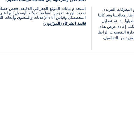
استخدام بيانات الموقع الجغرافي الدقيقة. فحص خصا
 المعرفات الفريدة،
تحديد الهوية. تخزين المعلومات و/أو الوصول إليها على 
ار معالجتنا وشركائنا
المخصصان وقياس أداء الإعلانات والمحتوى وأبحاث ال
يلها. إذا تم تعطيل
قائمة الشركاء (المورّدون)
يمكنك إعادة عرض هذه
ارة التفضيلات الرابط
مزيد من التفاصيل،
مجانا
فئات
قانوني
ملخص الأخبار
شروط الخدمة
الشرق الأوسط
سياسة خاصة
شؤون إسرائيلية
شروط وأحكام الإعلان
دولي
إعلان إمكانية الوصول
مونديال 2026
إدارة التفضيلات
ثقافة
قائمة ملفات تعريف الارتباط
اقتصاد
رياضة
الحرب في إسرائيل