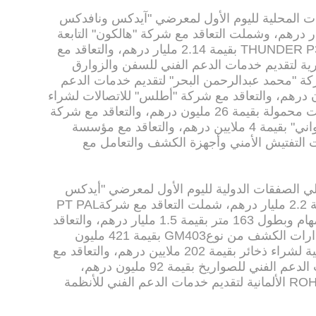
ات المحلية لليوم الأول لمعرضي "آيدكس ونافدكس
بلغت 6 صفقات بقيمة 2.3 مليار درهم، وشملت التعاقد مع شركة "هالكون" التابعة
لمجموعة شركات "إيدج" لشراء نظامTHUNDER P3 بقيمة 2.14 مليار درهم، والتعاقد مع
ية لتقديم خدمات الدعم الفني للسفن والزوارق
مع شركة "محمد عبدالرحمن البحر" لتقديم خدمات الدعم
يات "الكاتربلر" بقيمة 45 مليون درهم، والتعاقد مع شركة "أطلس" للاتصالات لشراء
رادارات آلية نوع ‌‏ ‏SR HAWK‏ و ‏رادارات محمولة بقيمة 26 مليون درهم، والتعاقد مع شركة
"رومكو" العالمية لشراء "الناسف الأفعواني" بقيمة 4 ملايين درهم، والتعاقد مع مؤسسة
ت ‏التفتيش الأمني وأجهزة ‏الكشف والتعامل مع
لي الصفقات الدولية لليوم الأول لمعرضي "أيدكس
ونافدكس 2023" بلغت 5 صفقات بقيمة 2.2 مليار درهم، شملت التعاقد مع شركةPT PAL
INDONESIA لشراء سفينة متعددة المهام وبطول 163 متر بقيمة 1.5 مليار درهم، والتعاقد
مع شركة "تاليس" الفرنسية لشراء رادارات الكشف من نوعGM403 بقيمة 421 مليون
درهم، والتعاقد مع شركة ATK الأمريكية لشراء ذخائر بقيمة 202 ملايين درهم، والتعاقد مع
شركة MBDA الفرنسية لتقديم خدمات الدعم الفني للصواريخ بقيمة 92 مليون درهم،
والتعاقد مع شركة ROHDE & SCHWARZ الألمانية لتقديم خدمات الدعم الفني للأنظمة