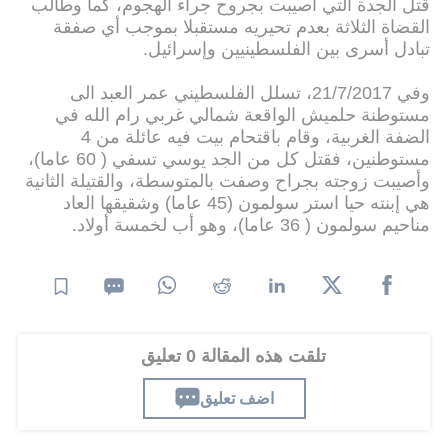
قتل الجدة التي أصيبت بجروح جراء الهجوم، كما وطالب
القضاة الثلاثة بعدم تحيريه مستقبلا بموجب أي صفقة
تبادل أسرى بين الفلسطينيين وإسرائيل.
وفي 21/7/2017، تسلل الفلسطيني عمر العبد الى
مستوطنة حلميش الواقعة شمالي غربي رام الله في
الضفة الغربية، وقام باقتحام بيت فيه عائلة من 4
مستوطنين، فقتل كل من الجد يوسي تسفي ( 60 عاما)،
وأصيبت زوجته بجراح وصفت بالمتوسطة، والقتيلة الثانية
هي إبنته حيا استر سولمون (45 عاما) وشقيقها العاد
مناحيم سولمون ( 36 عاما)، وهو أب لخمسة أولاد.
تلقت هذه المقالة 0 تعليق
اضف تعليق