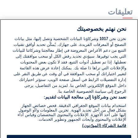
تعليقات
نحن نهتم بخصوصيتك
لا توجد تعليقات مكتوبة حتى الآن. كن الأول!
نخزن نحن
1017
وشركاؤنا البيانات الشخصية ونصل إليها، مثل بيانات
التصفح أو المعرفات الفريدة، على جهازك. يُمكّن تحديد أوافق تقنيات
اكتب تعليقًا جديدًا ...
التتبع من دعم الأغراض المعروضة في إطار معالجتنا وشركائنا للبيانات
التي يجب توفيرها. سيؤدي تحديد رفض الكل أو سحب موافقتك إلى
تعطيلها. إذا تم تعطيل أدوات التتبع، فقد لا تكون بعض المحتويات
والإعلانات التي تراها ذا صلة بك. يمكنك إعادة عرض هذه القائمة
لتغيير اختياراتك أو سحب الموافقة في أي وقت عن طريق النقر على
إدارة التفضيلات الرابط في أسفل صفحة الويب. ستؤثر اختياراتك
داخل الموقع الإلكتروني الخاص بنا. لمزيد من التفاصيل، يرجى
الرجوع إلى سياسة الخصوصية الخاصة بنا.
نعمد نحن وشركاؤنا إلى معالجة البيانات لتقديم:
استخدام بيانات الموقع الجغرافي الدقيقة. فحص خصائص الجهاز
بشكل فعال من أجل تحديد الهوية. تخزين المعلومات و/أو الوصول
إليها على أحد الأجهزة. الإعلانات والمحتوى المخصصان وقياس أداء
الإعلانات والمحتوى وأبحاث الجمهور وتطوير الخدمات.
قائمة الشركاء (المورّدون)