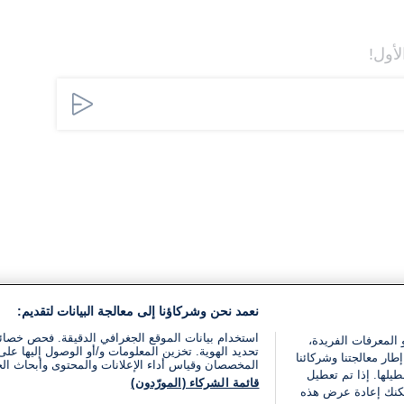
لأول!
نعمد نحن وشركاؤنا إلى معالجة البيانات لتقديم:
استخدام بيانات الموقع الجغرافي الدقيقة. فحص خصا
 المعرفات الفريدة،
تحديد الهوية. تخزين المعلومات و/أو الوصول إليها على 
ار معالجتنا وشركائنا
المخصصان وقياس أداء الإعلانات والمحتوى وأبحاث ال
يلها. إذا تم تعطيل
قائمة الشركاء (المورّدون)
يمكنك إعادة عرض هذه