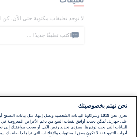
لا توجد تعليقات مكتوبة حتى الآن. كن ا
اكتب تعليقًا جديدًا ...
نحن نهتم بخصوصيتك
نخزن نحن
1019
وشركاؤنا البيانات الشخصية ونصل إليها، مثل بيانات التصفح أو
على جهازك. يُمكّن تحديد أوافق تقنيات التتبع من دعم الأغراض المعروضة في إط
للبيانات التي يجب توفيرها. سيؤدي تحديد رفض الكل أو سحب موافقتك إلى تعط
أدوات التتبع، فقد لا تكون بعض المحتويات والإعلانات التي تراها ذا صلة بك. 