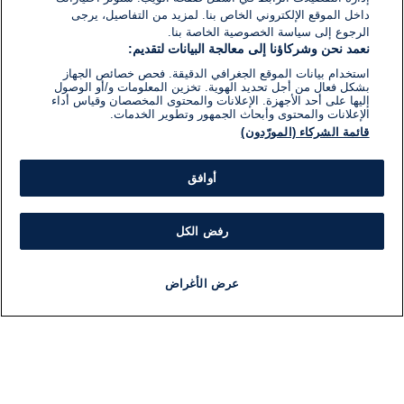
داخل الموقع الإلكتروني الخاص بنا. لمزيد من التفاصيل، يرجى
الرجوع إلى سياسة الخصوصية الخاصة بنا.
نعمد نحن وشركاؤنا إلى معالجة البيانات لتقديم:
استخدام بيانات الموقع الجغرافي الدقيقة. فحص خصائص الجهاز
بشكل فعال من أجل تحديد الهوية. تخزين المعلومات و/أو الوصول
إليها على أحد الأجهزة. الإعلانات والمحتوى المخصصان وقياس أداء
الإعلانات والمحتوى وأبحاث الجمهور وتطوير الخدمات.
قائمة الشركاء (المورّدون)
أوافق
رفض الكل
عرض الأغراض
أخبار
أخبار هامة
مجانا
مذياع
برنامج
معلومات
فئ
اللجنة التنفيذية i24NEWS
ملخ