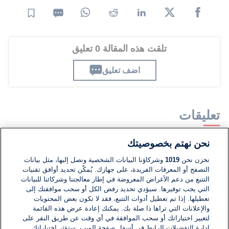
تلقت هذه المقالة 0 تعليق
اضف تعليق
تعليقات
نحن نهتم بخصوصيتك
لا توجد تعليقات مكتوبة حتى الآن. كن الأول!
نخزن نحن
1019
وشركاؤنا البيانات الشخصية ونصل إليها، مثل بيانات
التصفح أو المعرفات الفريدة، على جهازك. يُمكّن تحديد أوافق تقنيات
اكتب تعليقًا جديدًا ...
التتبع من دعم الأغراض المعروضة في إطار معالجتنا وشركائنا للبيانات
التي يجب توفيرها. سيؤدي تحديد رفض الكل أو سحب موافقتك إلى
تعطيلها. إذا تم تعطيل أدوات التتبع، فقد لا تكون بعض المحتويات
والإعلانات التي تراها ذا صلة بك. يمكنك إعادة عرض هذه القائمة
لتغيير اختياراتك أو سحب الموافقة في أي وقت عن طريق النقر على
إدارة التفضيلات الرابط في أسفل صفحة الويب. ستؤثر اختياراتك