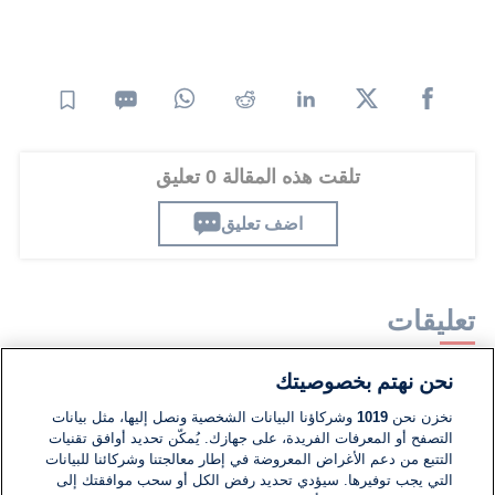
تلقت هذه المقالة 0 تعليق
اضف تعليق
تعليقات
نحن نهتم بخصوصيتك
لا توجد تعليقات مكتوبة حتى الآن. كن الأول!
نخزن نحن
1019
وشركاؤنا البيانات الشخصية ونصل إليها، مثل بيانات
التصفح أو المعرفات الفريدة، على جهازك. يُمكّن تحديد أوافق تقنيات
اكتب تعليقًا جديدًا ...
التتبع من دعم الأغراض المعروضة في إطار معالجتنا وشركائنا للبيانات
التي يجب توفيرها. سيؤدي تحديد رفض الكل أو سحب موافقتك إلى