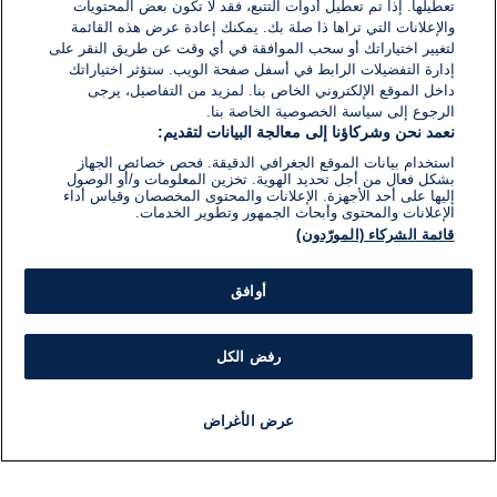
تعطيلها. إذا تم تعطيل أدوات التتبع، فقد لا تكون بعض المحتويات
والإعلانات التي تراها ذا صلة بك. يمكنك إعادة عرض هذه القائمة
لتغيير اختياراتك أو سحب الموافقة في أي وقت عن طريق النقر على
إدارة التفضيلات الرابط في أسفل صفحة الويب. ستؤثر اختياراتك
داخل الموقع الإلكتروني الخاص بنا. لمزيد من التفاصيل، يرجى
الرجوع إلى سياسة الخصوصية الخاصة بنا.
نعمد نحن وشركاؤنا إلى معالجة البيانات لتقديم:
استخدام بيانات الموقع الجغرافي الدقيقة. فحص خصائص الجهاز
بشكل فعال من أجل تحديد الهوية. تخزين المعلومات و/أو الوصول
إليها على أحد الأجهزة. الإعلانات والمحتوى المخصصان وقياس أداء
الإعلانات والمحتوى وأبحاث الجمهور وتطوير الخدمات.
قائمة الشركاء (المورّدون)
أوافق
رفض الكل
عرض الأغراض
أخبار
أخبار هامة
مجانا
مذياع
برنامج