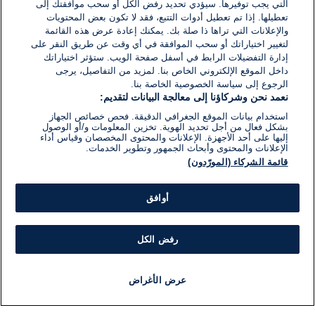
التي يجب توفيرها. سيؤدي تحديد رفض الكل أو سحب موافقتك إلى
تعطيلها. إذا تم تعطيل أدوات التتبع، فقد لا تكون بعض المحتويات
والإعلانات التي تراها ذا صلة بك. يمكنك إعادة عرض هذه القائمة
لتغيير اختياراتك أو سحب الموافقة في أي وقت عن طريق النقر على
إدارة التفضيلات الرابط في أسفل صفحة الويب. ستؤثر اختياراتك
داخل الموقع الإلكتروني الخاص بنا. لمزيد من التفاصيل، يرجى
الرجوع إلى سياسة الخصوصية الخاصة بنا.
نعمد نحن وشركاؤنا إلى معالجة البيانات لتقديم:
استخدام بيانات الموقع الجغرافي الدقيقة. فحص خصائص الجهاز
بشكل فعال من أجل تحديد الهوية. تخزين المعلومات و/أو الوصول
إليها على أحد الأجهزة. الإعلانات والمحتوى المخصصان وقياس أداء
الإعلانات والمحتوى وأبحاث الجمهور وتطوير الخدمات.
قائمة الشركاء (المورّدون)
أوافق
رفض الكل
عرض الأغراض
أخبار
أخبار هامة
مجانا
مذياع
برنامج