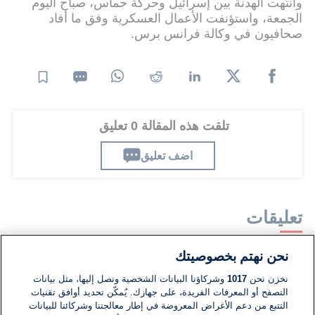
وانتهت الهدنة بين إسرائيل وحركة حماس، صباح اليوم
الجمعة، واستؤنفت الأعمال العسكرية وفق ما أفاد
صحافيون في وكالة فرانس برس.
تلقت هذه المقالة 0 تعليق
اضف تعليق
تعليقات
نحن نهتم بخصوصيتك
لا توجد تعليقات مكتوبة حتى الآن. كن الأول!
نخزن نحن
1017
وشركاؤنا البيانات الشخصية ونصل إليها، مثل بيانات
التصفح أو المعرفات الفريدة، على جهازك. يُمكّن تحديد أوافق تقنيات
اكتب تعليقًا جديدًا ...
التتبع من دعم الأغراض المعروضة في إطار معالجتنا وشركائنا للبيانات