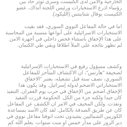
الخارجية والامن لدى الكنيست وسرى توتر حاد بين
رؤساء اذرع الاستخبارات ورئيس اللجنة آنذاك، عضو
الكنيست يوفال شتاينتس (الليكود).
اما في حالة المفاعل النووي السوري، فقد بقيت
الاستخبارات الاسرائيلية على أنواعها منسية من المحاسبة
على هذا الإخفاق باستثناء فحص داخلي في أجهزة الامن
لم تظهر نتائجه على الملأ اطلاقا وبقي طي الكتمان.
وكشف مسؤول رفيع في الاستخبارات الإسرائيلية
لصحيفة "هآرتس"، ان الاكتشاف المتأخر للمفاعل
السوري، نصف سنة قبل تشغيله، يعتبر "الاخفاق
الاستخباراتي الاضخم لدولة إسرائيل. وقد يكون هذا
الإخفاق اضخم من الإخفاق في حرب يوم الغفران. التنفيذ
كان جيدا ولكنه جزء من الكل. الحكومة قررت التنفيذ
ونفذت. ولكن المخيف في الامر ان الكشف عن المفاعل
كان عن طريق الصدفة بالكامل. لقد كان الأسد بمساعدة
الكوريين الشماليين يشيدون تحت انوفنا مفاعل نووي في
دير الزور على مدار خمس او ست سنوات. يعلم الله كم