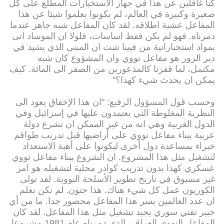
كنا غافلين عن هذا في جهاز الاستخبارات المطلع على كل
صغيرة وكبيرة في العالم، لم يكونوا يعلموا شيئا عن هذا
المفاعل عشية اطلاقه. لقد كان المفاعل شبه جاهز عندما
دمرناه. فهو لم يكن فقط اساسات، فلولا ان الموساد اتى
بمواد استخباراتية من فيينا تثبت ان المبنى الذي يشيد في
دير الزور هو مفاعل نووي وان المشؤوع كان شبه
مكتمل، لما قفزنا كالمذعورين من الصفر الى المائة. كيف
يمكن ان يحدث شيء كهذا؟"
وحسب قول المسؤول الرفيع: "ان هذا الإخفاق يعود الى
النظرية المغلوطة التي يعتمدون عليها في إسرائيل وفي
الدول الغربية وهي انه من غير الممكن ان تشرع دولة
عربية ببناء مفاعل نووي على أراضيها قبل تدريب طواقم
خبراء بمساعدة دول أخرى ليكونوا على أهبة الاستعداد
لتشغيل مثل هذا المشروع. ان الشروع ببناء مفاعل نووي
عسكري كهذا بدون تدريب كوادر محلية لتشغيله هو امر
غير مسبوق في تاريخ تطوير الأسلحة النووية. لقد تولى
الكوريون عمل كل شيء هناك. هذا جنون. لم نكن نعلم
ان عدد العالمين بسر هذا المفاعل محصور جدا. ما من أي
خبير تقني سوري يجيد تشغيل مثل هذا المفاعل. لقد كان
المفاعل النووي العراقي الذي دمرناه عام 1981 مشروعا