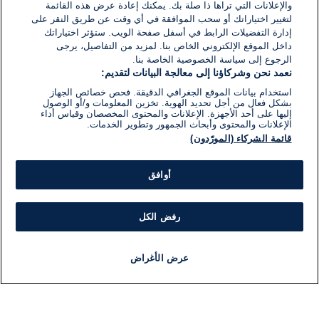
والإعلانات التي تراها ذا صلة بك. يمكنك إعادة عرض هذه القائمة
لتغيير اختياراتك أو سحب الموافقة في أي وقت عن طريق النقر على
إدارة التفضيلات الرابط في أسفل صفحة الويب. ستؤثر اختياراتك
داخل الموقع الإلكتروني الخاص بنا. لمزيد من التفاصيل، يرجى
الرجوع إلى سياسة الخصوصية الخاصة بنا.
نعمد نحن وشركاؤنا إلى معالجة البيانات لتقديم:
استخدام بيانات الموقع الجغرافي الدقيقة. فحص خصائص الجهاز
بشكل فعال من أجل تحديد الهوية. تخزين المعلومات و/أو الوصول
إليها على أحد الأجهزة. الإعلانات والمحتوى المخصصان وقياس أداء
الإعلانات والمحتوى وأبحاث الجمهور وتطوير الخدمات.
قائمة الشركاء (المورّدون)
أوافق
رفض الكل
عرض الأغراض
أخبار
أخبار هامة
مجانا
مذياع
برنامج