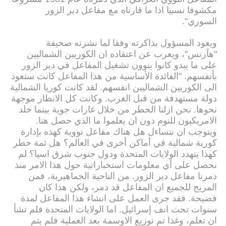
مكشوفا نسبيا اذا ما قارناه مع مفاعل دير الزور
السوري".
ويعود المسؤول بذاكرته وفقا لما نشرته صحيفة
"هآرتس"، ويعرب عن اعتقاده ان الكوريين الشماليين
على ما يبدو كانوا ينوون تشغيل المفاعل في دير الزور
بأنفسهم. "الفائدة الأساسية من هذا المفاعل كانت ستعود
الى الكوريين الشماليين انفسهم. لقد كانت كوريا الشمالية
دولة مستهدفة من قبل الغرب. وكانت كل الانظار موجهة
نحوها. نحن ازلنا الخطر من خلال غارات جوية بينما خلد
الامريكيون للنوم دون ان يعلموا ما الذي حصل هنا.
ويتوجب ان نتساءل هل هناك مفاعل نووية كهذه بإدارة
كورية شمالية في أماكن أخرى في العالم؟ هل ثمة خطر
كهذا يتهدد الولايات المتحدة ودول جنوب شرق اسيا؟ لم
نحصل على أي معلومات استخباراتية حول هذا الامر منذ
دمرنا مفاعل دير الزور. من الناحية الجماهيرية، فمن
المريح للجميع ان المفاعل قد دمر، ولكن هذا كان
فضيحة. فقد جرى العمل على انشاء هذا المفاعل لمدة
سنوات تحت انف إسرائيل. اما الولايات المتحدة فلم تشأ
ان تعلم، وغذا تم توزيع الاوسمة بعد العملية فلم يتم