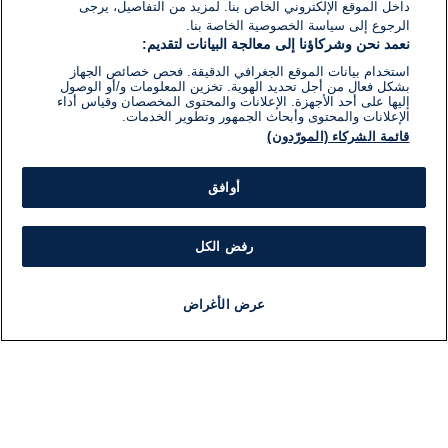
داخل الموقع الإلكتروني الخاص بنا. لمزيد من التفاصيل، يرجى
الرجوع إلى سياسة الخصوصية الخاصة بنا.
نعمد نحن وشركاؤنا إلى معالجة البيانات لتقديم:
استخدام بيانات الموقع الجغرافي الدقيقة. فحص خصائص الجهاز
بشكل فعال من أجل تحديد الهوية. تخزين المعلومات و/أو الوصول
إليها على أحد الأجهزة. الإعلانات والمحتوى المخصصان وقياس أداء
الإعلانات والمحتوى وأبحاث الجمهور وتطوير الخدمات.
قائمة الشركاء (المورّدون)
أوافق
رفض الكل
عرض الأغراض
أخبار
أخبار هامة
مجانا
مذياع
برنامج
معلومات
فئ
اللجنة التنفيذية i24NEWS
ملخ