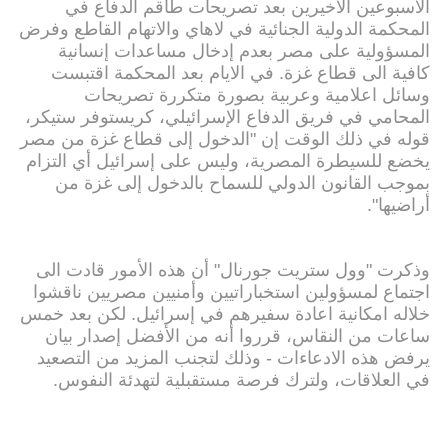
الأسبوعين الأخيرين بعد تصريحات طاقم الدفاع في
المحكمة الدولية الجنائية في لاهاي والاتهام القاطع وفرض
المسؤولية على مصر بعدم إدخال مساعدات إنسانية
كافية الى قطاع غزة. في الايام بعد المحكمة اقتبست
وسائل اعلامية وعربية بصورة متكررة تصريحات
المحامي في فريق الدفاع الإسرائيلي، كريستوفر ستيكر،
قوله في ذلك الوقت إن "الدخول إلى قطاع غزة من مصر
يخضع للسيطرة المصرية، وليس على إسرائيل أي التزام
بموجب القانون الدولي للسماح بالدخول إلى غزة من
أراضيها".
وذكرت "وول ستريت جورنال" أن هذه الأمور قادت الى
اجتماع لمسؤولين استخباراتيين وأمنيين مصريين ناقشوا
خلاله امكانية اعادة سفيرهم في إسرائيل. لكن بعد خمس
ساعات من النقاس، قرروا أنه من الأفضل إصدار بيان
يرفض هذه الادعاءات - وذلك لتجنب المزيد من التصعيد
في العلاقات، ولترك فرصة مستقبلية لتهدئة النفوس.