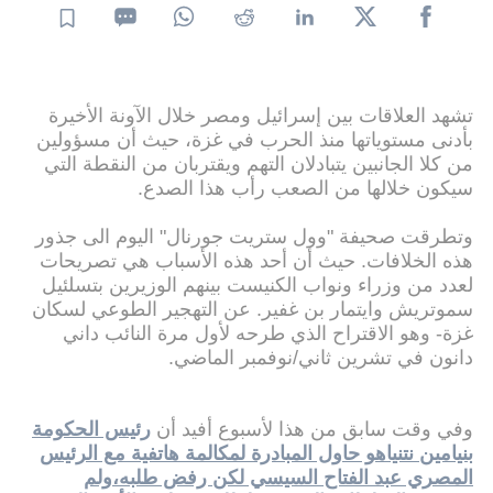
تشهد العلاقات بين إسرائيل ومصر خلال الآونة الأخيرة
بأدنى مستوياتها منذ الحرب في غزة، حيث أن مسؤولين
من كلا الجانبين يتبادلان التهم ويقتربان من النقطة التي
سيكون خلالها من الصعب رأب هذا الصدع.
وتطرقت صحيفة "وول ستريت جورنال" اليوم الى جذور
هذه الخلافات. حيث أن أحد هذه الأسباب هي تصريحات
لعدد من وزراء ونواب الكنيست بينهم الوزيرين بتسلئيل
سموتريش وايتمار بن غفير. عن التهجير الطوعي لسكان
غزة- وهو الاقتراح الذي طرحه لأول مرة النائب داني
دانون في تشرين ثاني/نوفمبر الماضي.
وفي وقت سابق من هذا لأسبوع أفيد أن
رئيس الحكومة
بنيامين نتنياهو حاول المبادرة لمكالمة هاتفية مع الرئيس
المصري عبد الفتاح السيسي لكن رفض طلبه،ولم