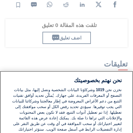
تلقت هذه المقالة 0 تعليق
اضف تعليق
تعليقات
نحن نهتم بخصوصيتك
لا توجد تعليقات مكتوبة حتى الآن. كن الأول!
نخزن نحن
1019
وشركاؤنا البيانات الشخصية ونصل إليها، مثل بيانات
التصفح أو المعرفات الفريدة، على جهازك. يُمكّن تحديد أوافق تقنيات
اكتب تعليقًا جديدًا ...
التتبع من دعم الأغراض المعروضة في إطار معالجتنا وشركائنا للبيانات
التي يجب توفيرها. سيؤدي تحديد رفض الكل أو سحب موافقتك إلى
تعطيلها. إذا تم تعطيل أدوات التتبع، فقد لا تكون بعض المحتويات
والإعلانات التي تراها ذا صلة بك. يمكنك إعادة عرض هذه القائمة
لتغيير اختياراتك أو سحب الموافقة في أي وقت عن طريق النقر على
إدارة التفضيلات الرابط في أسفل صفحة الويب. ستؤثر اختياراتك