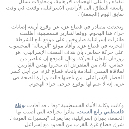
تنفيذه ردا على الهجمات الارهابية، ومحاولات تسلل
واسعة النطاق، الى الأراضي الاسرائيلية، وقعت في وقت
سابق اليوم (الجمعة)".
وتحدثت مصادر في قطاع غزة عن وقوع أربعة إصابات
جراء هذا الهجوم. ووفقا لتقارير فلسطينية، أطلقت
طائرات إسرائيلية صاروخين على موقع تابع للشرطة
البحرية في قطاع غزة. وأفاد موقع "الرسالة" المحسوب
على حركة حماس، بأن هدف القصف الإسرائيلي، هو
زورقان تابعان للحركة. وقال الموقع إن عناصر من
حماس، كان من المفترض أن يبحروا بهذين القاربين،
لملاقاة السفن القادمة باتجاه قطاع غزة، من أجل كسر
الحصار الإسرائيلي. من ناحيتها قالت وزارة الصحة في
غزة، إنه لا علم لها بوقوع جرحى جراء الهجوم.
وكانت وكالة الأنباء الفلسطينية "وفا"، قد أفادت
بوفاة
فلسطيني رابع السبت
، متأثرا بجراحه التي أصيب بها
الجمعة، بنيران إسرائيلية، بما يعرف "بمسيرات العودة"،
شرق قطاع غزة بالقرب من الحدود مع إسرائيل.