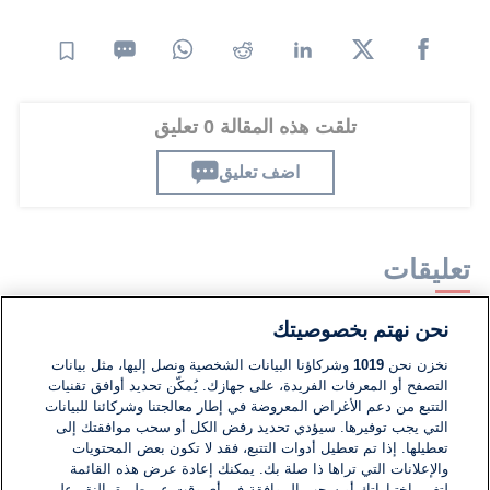
تلقت هذه المقالة 0 تعليق
اضف تعليق
تعليقات
نحن نهتم بخصوصيتك
لا توجد تعليقات مكتوبة حتى الآن. كن الأول!
نخزن نحن
1019
وشركاؤنا البيانات الشخصية ونصل إليها، مثل بيانات
التصفح أو المعرفات الفريدة، على جهازك. يُمكّن تحديد أوافق تقنيات
اكتب تعليقًا جديدًا ...
التتبع من دعم الأغراض المعروضة في إطار معالجتنا وشركائنا للبيانات
التي يجب توفيرها. سيؤدي تحديد رفض الكل أو سحب موافقتك إلى
تعطيلها. إذا تم تعطيل أدوات التتبع، فقد لا تكون بعض المحتويات
والإعلانات التي تراها ذا صلة بك. يمكنك إعادة عرض هذه القائمة
لتغيير اختياراتك أو سحب الموافقة في أي وقت عن طريق النقر على