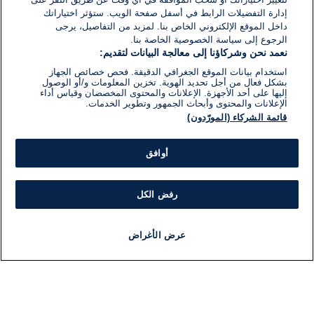
إدارة التفضيلات الرابط في أسفل صفحة الويب. ستؤثر اختياراتك
داخل الموقع الإلكتروني الخاص بنا. لمزيد من التفاصيل، يرجى
الرجوع إلى سياسة الخصوصية الخاصة بنا.
نعمد نحن وشركاؤنا إلى معالجة البيانات لتقديم:
استخدام بيانات الموقع الجغرافي الدقيقة. فحص خصائص الجهاز
بشكل فعال من أجل تحديد الهوية. تخزين المعلومات و/أو الوصول
إليها على أحد الأجهزة. الإعلانات والمحتوى المخصصان وقياس أداء
الإعلانات والمحتوى وأبحاث الجمهور وتطوير الخدمات.
قائمة الشركاء (المورّدون)
أوافق
رفض الكل
عرض الأغراض
أخبار
أخبار هامة
مجانا
مذياع
برنامج
معلومات
فئ