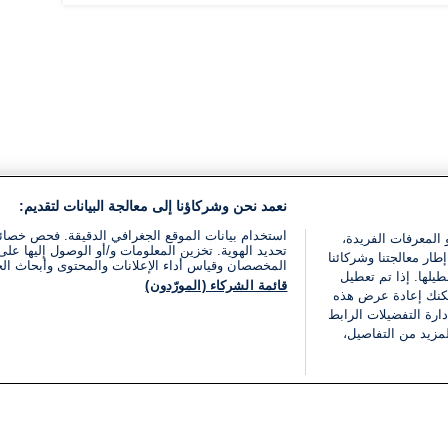
نعمد نحن وشركاؤنا إلى معالجة البيانات لتقديم:
استخدام بيانات الموقع الجغرافي الدقيقة. فحص خصا
 المعرفات الفريدة،
تحديد الهوية. تخزين المعلومات و/أو الوصول إليها على 
ار معالجتنا وشركائنا
المخصصان وقياس أداء الإعلانات والمحتوى وأبحاث ال
يلها. إذا تم تعطيل
قائمة الشركاء (المورّدون)
يمكنك إعادة عرض هذه
ارة التفضيلات الرابط
مزيد من التفاصيل،
مجانا