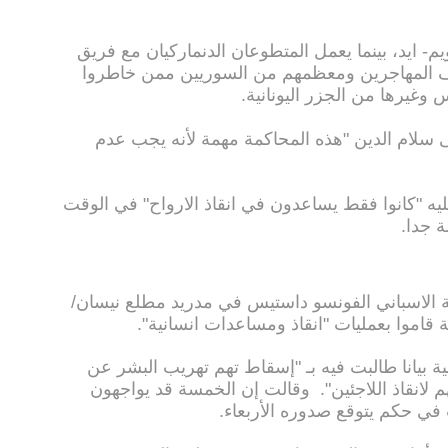
يم- ايد، بينما يعمل المتطوعان الدنماركيان مع فريق
لاف المهاجرين ومعظمهم من السوريين ممن خاطروا
 وغيرها من الجزر اليونانية.
 سلام الدين "هذه المحاكمة مهمة لأنه يجب عدم
يه "كانوا فقط يساعدون في انقاذ الارواح" في الوقت
ة جدا.
ية الاسباني الفونسو داستيس في مدريد مطلع نيسان/
ثة قاموا بعمليات "انقاذ ومساعدات انسانية".
 بيانا طالبت فيه بـ "إسقاط تهم تهريب البشر عن
 لانقاذ اللاجئين". وقالت إن الخمسة قد يواجهون
ي حكم يتوقع صدوره الأربعاء.