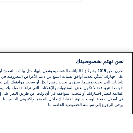
نحن نهتم بخصوصيتك
نخزن نحن
1019
وشركاؤنا البيانات الشخصية ونصل إليها، مثل بيانات التصفح أو
على جهازك. يُمكّن تحديد أوافق تقنيات التتبع من دعم الأغراض المعروضة في إط
للبيانات التي يجب توفيرها. سيؤدي تحديد رفض الكل أو سحب موافقتك إلى تعط
أدوات التتبع، فقد لا تكون بعض المحتويات والإعلانات التي تراها ذا صلة بك. 
القائمة لتغيير اختياراتك أو سحب الموافقة في أي وقت عن طريق النقر على إد
في أسفل صفحة الويب. ستؤثر اختياراتك داخل الموقع الإلكتروني الخاص بنا. ل
يرجى الرجوع إلى سياسة الخصوصية الخاصة بنا.
أخبار
أخبار هامة