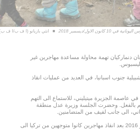
ون الاول/ديسمبر 2018
انثي بازيانو (ا ف ب/ا ف ب)
ان دنماركيان تهمة محاولة مساعدة مهاجرين غير
 ليسبوس.
يلية جنوب اسبانيا، في العديد من عمليات انقاذ
ي عاصمة الجزيرة ميتيليني، للاستماع الى التهم
هم بالفعل. وحضرت الجلسة وزيرة عدل منطقة
اني، الى جانب لفيف من المتضامنين.
واعتقل الخمسة في كانون الثاني/ يناير 2016 بعد انقاذ مهاجرين كانوا متوجهين من تركيا الى