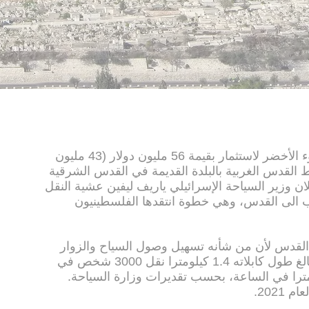
أعطت الحكومة الإسرائيلية الاحد الضوء الأخضر لاستثمار بقيمة 56 مليون دولار (43 مليون
 القدس الغربية بالبلدة القديمة في القدس الشرقية
لان وزير السياحة الإسرائيلي ياريف ليفين عشية النقل
ب الى القدس، وهي خطوة انتقدها الفلسطينيون
القدس لأن من شأنه تسهيل وصول السياح والزوار
إلى حائط المبكى". ويمكن للتلفريك البالغ طول كابلاته 1.4 كيلومترا نقل 3000 شخص في
ي الاتجاهين بسرعة 21 كيلومترا في الساعة، بحسب تقديرات وزارة السياحة.
2021.