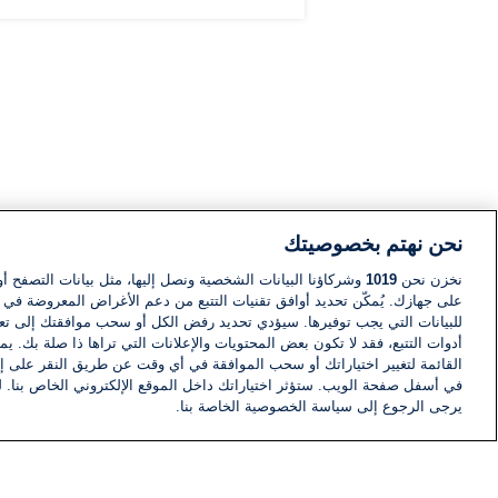
نحن نهتم بخصوصيتك
نخزن نحن
1019
وشركاؤنا البيانات الشخصية ونصل إليها، مثل بيانات التصفح أو
على جهازك. يُمكّن تحديد أوافق تقنيات التتبع من دعم الأغراض المعروضة في إط
للبيانات التي يجب توفيرها. سيؤدي تحديد رفض الكل أو سحب موافقتك إلى تعط
أدوات التتبع، فقد لا تكون بعض المحتويات والإعلانات التي تراها ذا صلة بك. 
القائمة لتغيير اختياراتك أو سحب الموافقة في أي وقت عن طريق النقر على إد
في أسفل صفحة الويب. ستؤثر اختياراتك داخل الموقع الإلكتروني الخاص بنا. ل
يرجى الرجوع إلى سياسة الخصوصية الخاصة بنا.
أخبار
أخبار هامة