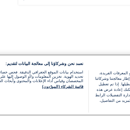
نعمد نحن وشركاؤنا إلى معالجة البيانات لتقديم:
استخدام بيانات الموقع الجغرافي الدقيقة. فحص خصا
 المعرفات الفريدة،
تحديد الهوية. تخزين المعلومات و/أو الوصول إليها على 
ار معالجتنا وشركائنا
المخصصان وقياس أداء الإعلانات والمحتوى وأبحاث ال
يلها. إذا تم تعطيل
قائمة الشركاء (المورّدون)
يمكنك إعادة عرض هذه
ارة التفضيلات الرابط
مزيد من التفاصيل،
مجانا