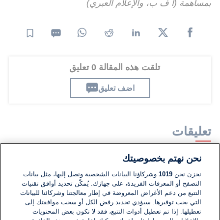
بمساهمة (أ ف ب، والإعلام العبري)
تلقت هذه المقالة 0 تعليق
اضف تعليق
تعليقات
نحن نهتم بخصوصيتك
لا توجد تعليقات مكتوبة حتى الآن. كن الأول!
نخزن نحن
1019
وشركاؤنا البيانات الشخصية ونصل إليها، مثل بيانات
التصفح أو المعرفات الفريدة، على جهازك. يُمكّن تحديد أوافق تقنيات
اكتب تعليقًا جديدًا ...
التتبع من دعم الأغراض المعروضة في إطار معالجتنا وشركائنا للبيانات
التي يجب توفيرها. سيؤدي تحديد رفض الكل أو سحب موافقتك إلى
تعطيلها. إذا تم تعطيل أدوات التتبع، فقد لا تكون بعض المحتويات