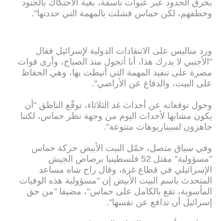
بخرق الحدود عبر عبوات ناسفة، بغية الاحتكاك بالجنود
وخطفهم، لكن حماس فشلت بالمهمة التي حددتها".
ورد مناليس على الانتقادات الدولية لإسرائيل فقال
"الأجنبي لا يدرك هذا، أنا أتجول منذ الصباح، وأرى قوات
مصرة على تنفيذ المهمة التي أنيطت بها، وهي الحفاظ
على البيت، والدفاع عن الأراضي".
وحول توقعاته عن أحداث غد الثلاثاء، توقّع الناطق "أن
يكون مشابها لأحداث اليوم من وجهة نظر حماس، لكننا
جاهزون لسيناريوهات متنوعة".
وفي سياق متصل، حمّل البيت الأبيض حركة حماس
"مسؤولية" مقتل 52 فلسطينيا برصاص الجيش
الإسرائيلي في قطاع غزة، وقال راج شاه مساعد
المتحدث باسم البيت الأبيض إن "مسؤولية هذه الوفيات
المأسوية، تقع بالكامل على حماس"، مضيفا "من حق
إسرائيل أن تدافع عن نفسها".