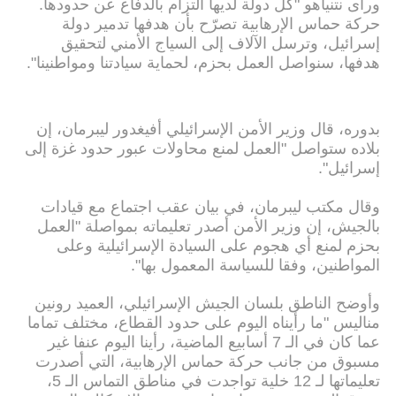
ورأى نتنياهو "كل دولة لديها التزام بالدفاع عن حدودها.
حركة حماس الإرهابية تصرّح بأن هدفها تدمير دولة
إسرائيل، وترسل الآلاف إلى السياج الأمني لتحقيق
هدفها، سنواصل العمل بحزم، لحماية سيادتنا ومواطنينا".
بدوره، قال وزير الأمن الإسرائيلي أفيغدور ليبرمان، إن
بلاده ستواصل "العمل لمنع محاولات عبور حدود غزة إلى
إسرائيل".
وقال مكتب ليبرمان، في بيان عقب اجتماع مع قيادات
بالجيش، إن وزير الأمن أصدر تعليماته بمواصلة "العمل
بحزم لمنع أي هجوم على السيادة الإسرائيلية وعلى
المواطنين، وفقا للسياسة المعمول بها".
وأوضح الناطق بلسان الجيش الإسرائيلي، العميد رونين
مناليس "ما رأيناه اليوم على حدود القطاع، مختلف تماما
عما كان في الـ 7 أسابيع الماضية، رأينا اليوم عنفا غير
مسبوق من جانب حركة حماس الإرهابية، التي أصدرت
تعليماتها لـ 12 خلية تواجدت في مناطق التماس الـ 5،