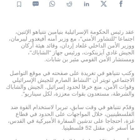
عقد رئيس الحكومة الإسرائيلية بنيامين نتنياهو الإثنين،
اجتماعا "للتشاور الأمني"، مع وزير أمنه أفيغدور ليبرمان،
ووزير الأمن الداخلي غلعاد إردان، وقائد هيئة أركان
الجيش غادي آيزينكوت، ورئيس جهاز "الشاباك"،
ومستشار الأمن القومي مئير بن شابات.
وكتب نتنياهو في تغريدة على صفحته في موقع التواصل
الاجتماعي تويتر أن "النشاط الصارم للجيش الإسرائيلي
وقوات الأمن، منع خرقا لحدود إسرائيل. الجيش والشاباك
والشرطة، مستعدون بقوات معززة، لكل سيناريو".
وقدّم نتنياهو في وقت سابق، تبريرا لاستخدام القوة ضد
الفلسطينيين، خلال المواجهات على الحدود في قطاع
غزة، احتجاجا على تدشين السفارة الأميركية في القدس،
ما أسفر عن مقتل 52 فلسطينيا.