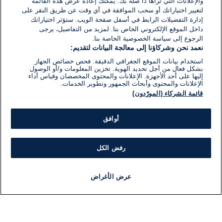
والإعلانات التي تراها ذا صلة بك. يمكنك إعادة عرض هذه القائمة
لتغيير اختياراتك أو سحب الموافقة في أي وقت عن طريق النقر على
إدارة التفضيلات الرابط في أسفل صفحة الويب. ستؤثر اختياراتك
داخل الموقع الإلكتروني الخاص بنا. لمزيد من التفاصيل، يرجى
الرجوع إلى سياسة الخصوصية الخاصة بنا.
نعمد نحن وشركاؤنا إلى معالجة البيانات لتقديم:
استخدام بيانات الموقع الجغرافي الدقيقة. فحص خصائص الجهاز
بشكل فعال من أجل تحديد الهوية. تخزين المعلومات و/أو الوصول
إليها على أحد الأجهزة. الإعلانات والمحتوى المخصصان وقياس أداء
الإعلانات والمحتوى وأبحاث الجمهور وتطوير الخدمات.
قائمة الشركاء (المورّدون)
أوافق
رفض الكل
عرض الأغراض
أخبار
أخبار هامة
مجانا
مذياع
برنامج