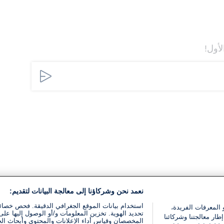
لأول!
نعمد نحن وشركاؤنا إلى معالجة البيانات لتقديم:
استخدام بيانات الموقع الجغرافي الدقيقة. فحص خصا
 المعرفات الفريدة،
تحديد الهوية. تخزين المعلومات و/أو الوصول إليها على 
ار معالجتنا وشركائنا
المخصصان وقياس أداء الإعلانات والمحتوى وأبحاث ال