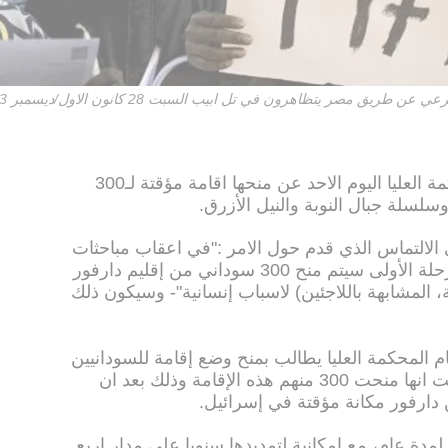
 مصر يتظاهرون في تل ابيب السبت 28 كانون الاول/ديسمبر 2013
أعلنت الحكومة الإسرائيلية امام المحكمة العليا اليوم الاحد عن منحها اقامة مؤقتة لـ300
لسلة جبال النوبة والنيل الأزرق.
لالتماس الذي قدم حول الامر :"في اعقاب مباحثات
وبعد دراسة القضية، قررنا أنه في المرحلة الأولى سيتم منح 300 سوداني من إقليم دارفور
قامة المؤقتة، المشابهة باللاجئين) لاسباب إنسانية"- وسيكون ذلك
ام المحكمة العليا يطالب بمنح وضع إقامة للسودانيين
الذين يعيشون في البلاد. وفي ردها قالت انها منحت 300 منهم هذه الإقامة وذلك بعد ان
 ان التأشيرة من نوع أ-5 تمنح لمدة عام، مع إمكانية لتمديدها سنويا على مدار اربع