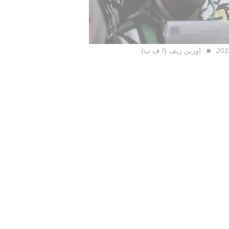
اورين زيف (ا ف ب)