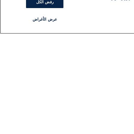
رفض الكل
عرض الأغراض
مذياع
برنامج
تابعنا
اشترك في النشرة الإخبارية