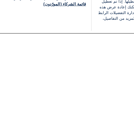
يلها. إذا تم تعطيل
قائمة الشركاء (المورّدون)
يمكنك إعادة عرض هذه
ارة التفضيلات الرابط
مزيد من التفاصيل،
مجانا
فئات
قانوني
ملخص الأخبار
شروط الخدمة
الشرق الأوسط
سياسة خاصة
شؤون إسرائيلية
شروط وأحكام الإعلان
دولي
إعلان إمكانية الوصول
مونديال 2026
إدارة التفضيلات
ثقافة
قائمة ملفات تعريف الارتباط
اقتصاد
رياضة
الحرب في إسرائيل