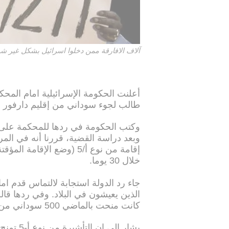
آلاف الافارقة ممن دخلوا اسرائيل بشكل غير شرعي عن طريق
طالب لجوء سوداني من إقليم دارفور وس
وكتب الحكومة في ردها للمحكمة على ا
إقامة من نوع أ/5 (وضع الإ
خلال 30 يوما.
جاء رد الدولة استجابة لالتماس قدم ام
كانت منحت بالماضي 500 سوداني من دارفور مكانة مؤقتة في إسرائيل.
يشار الى