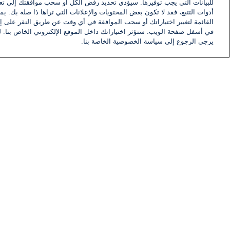
للبيانات التي يجب توفيرها. سيؤدي تحديد رفض الكل أو سحب موافقتك إلى تعط
أدوات التتبع، فقد لا تكون بعض المحتويات والإعلانات التي تراها ذا صلة بك. 
القائمة لتغيير اختياراتك أو سحب الموافقة في أي وقت عن طريق النقر على إد
في أسفل صفحة الويب. ستؤثر اختياراتك داخل الموقع الإلكتروني الخاص بنا. ل
يرجى الرجوع إلى سياسة الخصوصية الخاصة بنا.
أخبار
أخبار هامة
معلومات
اللجنة التنفيذية i24NEWS
برنامج i24NEWS
الاذاعة الحية
حياة مهنية
اتصال
خريطة الموقع