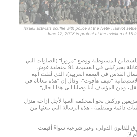
Israeli activists scuffle with police at the Netiv Haavot se
June 12, 2018 in protest at the eviction of 15
دلشطاين المستوطنة ووضع "مزوزا" (الصلوات التي
تعلق على مدخل المنزل)، على منزل عائلة يحيزكيلي في القسيمة 91 بمنطقة غوش
ل القدس في الضفة الغربية)، الذي نُقلت اليه
الاستيطانية "نتيف هآفوت"، وقال إن "هذه معاناة في
قل، ومن المؤسف أننا وصلنا الى هذا الحال".
يفين وركض نحو المحكمة العليا لأجل إزاحة منزل
نات دائمة ومنظمة - هذه الرسالة التي نبعثها من
ق للقانون الدولي، وغير شرعية سواءً أقيمت
 لا.