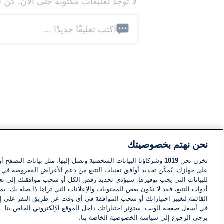
لا توجد تعليقات مكتوبة حتى الآن. كن ا
اكتب تعليقًا جديدًا ...
نحن نهتم بخصوصيتك
نخزن نحن
1019
وشركاؤنا البيانات الشخصية ونصل إليها، مثل بيانات التصفح أو
على جهازك. يُمكّن تحديد أوافق تقنيات التتبع من دعم الأغراض المعروضة في إط
للبيانات التي يجب توفيرها. سيؤدي تحديد رفض الكل أو سحب موافقتك إلى تعط
أدوات التتبع، فقد لا تكون بعض المحتويات والإعلانات التي تراها ذا صلة بك. 
القائمة لتغيير اختياراتك أو سحب الموافقة في أي وقت عن طريق النقر على إد
في أسفل صفحة الويب. ستؤثر اختياراتك داخل الموقع الإلكتروني الخاص بنا. ل
يرجى الرجوع إلى سياسة الخصوصية الخاصة بنا.