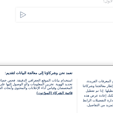
لأول!
نعمد نحن وشركاؤنا إلى معالجة البيانات لتقديم:
استخدام بيانات الموقع الجغرافي الدقيقة. فحص خصا
 المعرفات الفريدة،
تحديد الهوية. تخزين المعلومات و/أو الوصول إليها على 
ار معالجتنا وشركائنا
المخصصان وقياس أداء الإعلانات والمحتوى وأبحاث ال
يلها. إذا تم تعطيل
قائمة الشركاء (المورّدون)
يمكنك إعادة عرض هذه
ارة التفضيلات الرابط
مزيد من التفاصيل،