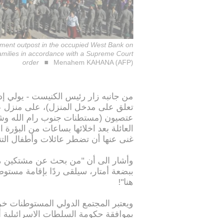
ttlement outpost in the occupied West Bank on
 families in accordance with a Supreme Court
order
Menahem KAHANA (AFP)
من جانبه زار رئيس الكنيست - يولي إ
عتصيون (مستطنات جنوب رام الله وشما
العائلة بعد اخلائها بساعات من البؤرة 
غنى عنها أن تضطر عائلات وأطفال التن
وأشار الى أن "من بحث عن مشتكين مز
ببضعة أمتار، سيلقى ردًا بإقامة مستوط
هنا"!
ويعتبر المجتمع الدولي المستوطنات خر
بموافقة حكومة السلطات الاسرائيلية أم