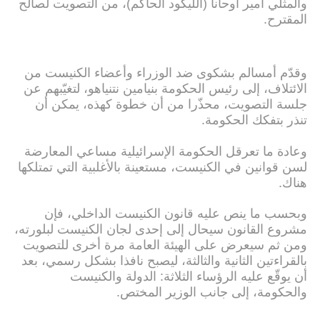
والمثلي أمير أوحانا (الليكود الحاكم)، من التصويت لصالح
المقترح.
وقدّم أمسالم بشكوى ضد الوزراء وأعضاء الكنيست من
الائتلاف، إلى رئيس الحكومة بنيامين نتنياهو، لتغيّبهم عن
جلسة التصويت، محذّرا من أن خطوة كهذه، يمكن أن
تنذر بتفكك الحكومة.
وعادة ما تعرقل الحكومة الإسرائيلية مساعي المعارضة
لسن قوانين في الكنيست، مستعينة بالأغلبية التي تمتلكها
هناك.
وبحسب ما ينص عليه قانون الكنيست الداخلي، فإن
مشروع القانون سيحال إلى إحدى لجان الكنيست لبلورته،
ومن ثم سيعرض على الهيئة العامة مرة أخرى للتصويت
بالقراءتين الثانية والثالثة، ليصبح نافذا بشكل رسمي، بعد
أن يوقّع عليه الرؤساء الثلاثة: الدولة والكنيست
والحكومة، إلى جانب الوزير المختص.