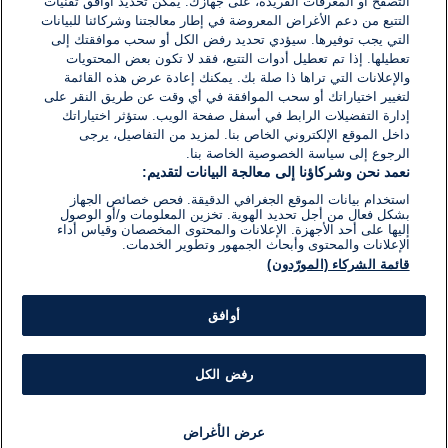
التصفح أو المعرفات الفريدة، على جهازك. يُمكّن تحديد أوافق تقنيات
اكتب تعليقًا جديدًا ...
التتبع من دعم الأغراض المعروضة في إطار معالجتنا وشركائنا للبيانات
التي يجب توفيرها. سيؤدي تحديد رفض الكل أو سحب موافقتك إلى
تعطيلها. إذا تم تعطيل أدوات التتبع، فقد لا تكون بعض المحتويات
والإعلانات التي تراها ذا صلة بك. يمكنك إعادة عرض هذه القائمة
لتغيير اختياراتك أو سحب الموافقة في أي وقت عن طريق النقر على
إدارة التفضيلات الرابط في أسفل صفحة الويب. ستؤثر اختياراتك
داخل الموقع الإلكتروني الخاص بنا. لمزيد من التفاصيل، يرجى
الرجوع إلى سياسة الخصوصية الخاصة بنا.
نعمد نحن وشركاؤنا إلى معالجة البيانات لتقديم:
استخدام بيانات الموقع الجغرافي الدقيقة. فحص خصائص الجهاز
بشكل فعال من أجل تحديد الهوية. تخزين المعلومات و/أو الوصول
إليها على أحد الأجهزة. الإعلانات والمحتوى المخصصان وقياس أداء
الإعلانات والمحتوى وأبحاث الجمهور وتطوير الخدمات.
قائمة الشركاء (المورّدون)
أوافق
رفض الكل
عرض الأغراض