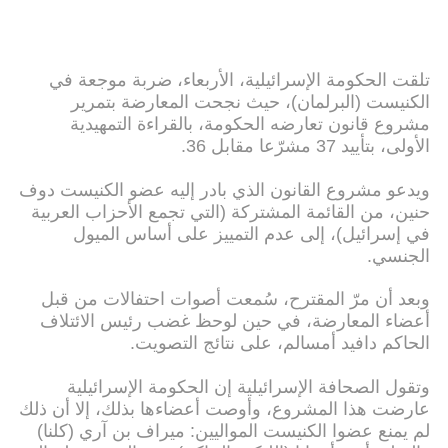
تلقت الحكومة الإسرائيلية، الأربعاء، ضربة موجعة في
الكنيست (البرلمان)، حيث نجحت المعارضة بتمرير
مشروع قانون تعارضه الحكومة، بالقراءة التمهيدية
الأولى، بتأييد 37 مشرّعا مقابل 36.
ويدعو مشروع القانون الذي بادر إليه عضو الكنيست دوف
حنين، من القائمة المشتركة (التي تجمع الأحزاب العربية
في إسرائيل)، إلى عدم التمييز على أساس الميول
الجنسي.
وبعد أن مرّ المقترح، سُمعت أصوات احتفالات من قبل
أعضاء المعارضة، في حين لوحظ غضب رئيس الائتلاف
الحاكم دافيد أمسالم، على نتائج التصويت.
وتقول الصحافة الإسرائيلية إن الحكومة الإسرائيلية
عارضت هذا المشروع، وأوصت أعضاءها بذلك، إلا أن ذلك
لم يمنع عضوا الكنيست المواليين: ميراف بن آري (كلنا)