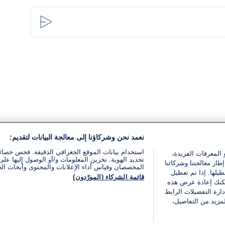
نعمد نحن وشركاؤنا إلى معالجة البيانات لتقديم:
استخدام بيانات الموقع الجغرافي الدقيقة. فحص خصا
 المعرفات الفريدة،
تحديد الهوية. تخزين المعلومات و/أو الوصول إليها على 
ار معالجتنا وشركائنا
المخصصان وقياس أداء الإعلانات والمحتوى وأبحاث ال
يلها. إذا تم تعطيل
قائمة الشركاء (المورّدون)
يمكنك إعادة عرض هذه
ارة التفضيلات الرابط
مزيد من التفاصيل،
مجانا