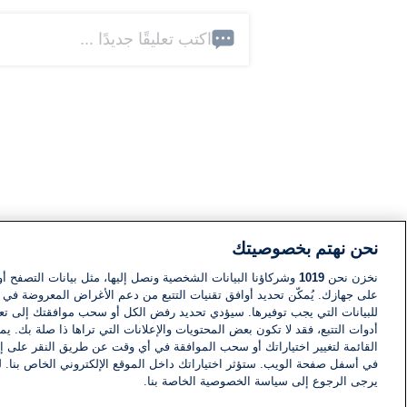
اكتب تعليقًا جديدًا ...
نحن نهتم بخصوصيتك
نخزن نحن
1019
وشركاؤنا البيانات الشخصية ونصل إليها، مثل بيانات التصفح أو
على جهازك. يُمكّن تحديد أوافق تقنيات التتبع من دعم الأغراض المعروضة في إط
للبيانات التي يجب توفيرها. سيؤدي تحديد رفض الكل أو سحب موافقتك إلى تعط
أدوات التتبع، فقد لا تكون بعض المحتويات والإعلانات التي تراها ذا صلة بك. 
القائمة لتغيير اختياراتك أو سحب الموافقة في أي وقت عن طريق النقر على إد
في أسفل صفحة الويب. ستؤثر اختياراتك داخل الموقع الإلكتروني الخاص بنا. ل
يرجى الرجوع إلى سياسة الخصوصية الخاصة بنا.
أخبار
أخبار هامة