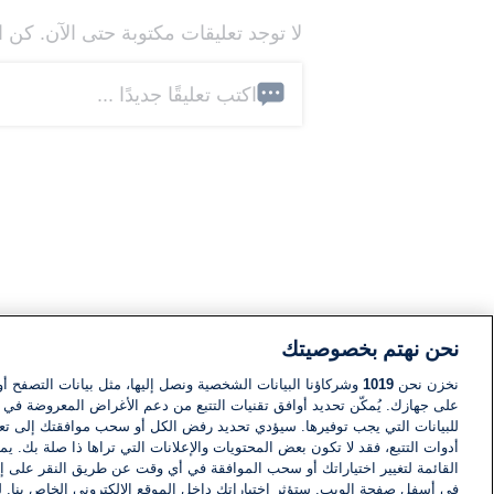
لا توجد تعليقات مكتوبة حتى الآن. كن ا
اكتب تعليقًا جديدًا ...
نحن نهتم بخصوصيتك
نخزن نحن
1019
وشركاؤنا البيانات الشخصية ونصل إليها، مثل بيانات التصفح أو
على جهازك. يُمكّن تحديد أوافق تقنيات التتبع من دعم الأغراض المعروضة في إط
للبيانات التي يجب توفيرها. سيؤدي تحديد رفض الكل أو سحب موافقتك إلى تعط
أدوات التتبع، فقد لا تكون بعض المحتويات والإعلانات التي تراها ذا صلة بك. 
القائمة لتغيير اختياراتك أو سحب الموافقة في أي وقت عن طريق النقر على إد
في أسفل صفحة الويب. ستؤثر اختياراتك داخل الموقع الإلكتروني الخاص بنا. ل