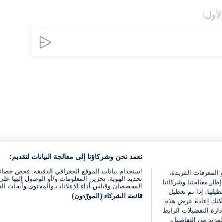
لأول!
نعمد نحن وشركاؤنا إلى معالجة البيانات لتقديم:
استخدام بيانات الموقع الجغرافي الدقيقة. فحص خصا
 المعرفات الفريدة،
تحديد الهوية. تخزين المعلومات و/أو الوصول إليها على 
ار معالجتنا وشركائنا
المخصصان وقياس أداء الإعلانات والمحتوى وأبحاث ال
يلها. إذا تم تعطيل
قائمة الشركاء (المورّدون)
يمكنك إعادة عرض هذه
ارة التفضيلات الرابط
مزيد من التفاصيل،