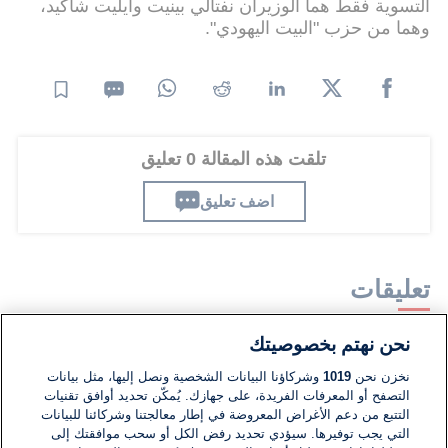
التسوية فقط هما الوزيران نفتالي بينيت وأيليت شاكيد،
وهما من حزب "البيت اليهودي".
تلقت هذه المقالة 0 تعليق
اضف تعليق
تعليقات
نحن نهتم بخصوصيتك
لا توجد تعليقات مكتوبة حتى الآن. كن الأول!
نخزن نحن
1019
وشركاؤنا البيانات الشخصية ونصل إليها، مثل بيانات
التصفح أو المعرفات الفريدة، على جهازك. يُمكّن تحديد أوافق تقنيات
اكتب تعليقًا جديدًا ...
التتبع من دعم الأغراض المعروضة في إطار معالجتنا وشركائنا للبيانات
التي يجب توفيرها. سيؤدي تحديد رفض الكل أو سحب موافقتك إلى