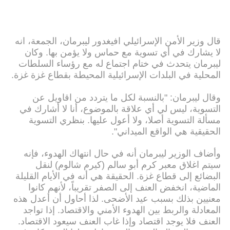
قال وزير الأمن الإسرائيلي افيغدور ليبرمان، الجمعة، انه
لا يشارك في أي تسوية مع حماس ولا يؤمن بها. وكان
ليبرمان يتحدث في ختام اجتماع له مع رؤساء السلطات
المحلية في البلدات الإسرائيلية المحيطة بقطاع غزة غزة.
وقال ليبرمان: "بالنسبة لكل ما يتردد من اقاويل عن
التسوية، ليس لي أي علاقة بالموضوع، أنا لا أشارك في
مسألة التسوية أصلا، ولا أعول عليها. بنظري التسوية
الحقيقية هي الواقع الميداني".
وأضاف الوزير ليبرمان أنه في حال انتهاك الهدوء، فإنه
سيتم اغلاق معبر كرم أبو سالم (كيرم شالوم) لنقل
البضائع إلى قطاع غزة. الحقيقة هي أنه في الأيام القليلة
الماضية، انخفض العنف إلى الصفر تقريباً، لأنهم كانوا
معنيين بذلك بسبب عيد الأضحى. لذا أحاول أن أعدل هذه
المعادلة والربط بين الهدوء الأمني والاقتصاد. إذا تواجد
العنف فلا يوجد اقتصاد وإذا غاب العنف سيعود الاقتصاد.