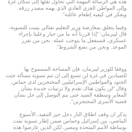
هذه هي الرسالة المهمة التي نحاول نقلها إلى سكان غزة
وإلى المواطن الغزي العادي الذي يهمه مصدر رزقه
ويفكر في كيفية إطعام عائلته".
وفيما يتعلق بمعارضة وزير التعليم نفتالي بينيت للتسوية،
قال ليبرمان: "إذا قررنا أنه ما من خيار وعلينا بإجراء
عسكري، فسنفعل ما يتوجب عمله. نحن من نقرر
الموعد. ونحن من نضع الشروط".
ووفقا للوزير ليبرمان، فإن المساحة المسموح بها
للصيادين في غزة لن تتسع إلى ان تتم تسوية مسألة جثث
الجنود والمواطنين الإسرائيليين المحتجزين لدى حماس.
وقال "لن يكون هناك تقدم ولا ترتيبات جديدة بشأن
المعابر ومنطقة الصيد حتى يتم التوصل إلى حل بشأن
قضية الأسرى المحتجزين".
يذكر ان وقف اطلاق النار دخل حيز التنفيذ، الأسبوع
الماضي، بين إسرائيل وحماس ضمن إطار تسوية تمت
بوساطة الأمم المتحدة ومصر، لكن الذين عارضوا هذه