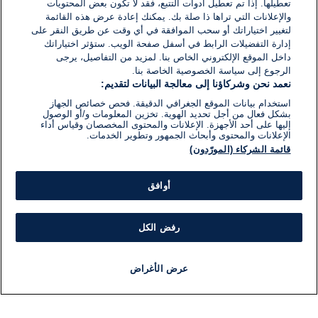
تعطيلها. إذا تم تعطيل أدوات التتبع، فقد لا تكون بعض المحتويات
والإعلانات التي تراها ذا صلة بك. يمكنك إعادة عرض هذه القائمة
لتغيير اختياراتك أو سحب الموافقة في أي وقت عن طريق النقر على
إدارة التفضيلات الرابط في أسفل صفحة الويب. ستؤثر اختياراتك
داخل الموقع الإلكتروني الخاص بنا. لمزيد من التفاصيل، يرجى
الرجوع إلى سياسة الخصوصية الخاصة بنا.
نعمد نحن وشركاؤنا إلى معالجة البيانات لتقديم:
استخدام بيانات الموقع الجغرافي الدقيقة. فحص خصائص الجهاز
بشكل فعال من أجل تحديد الهوية. تخزين المعلومات و/أو الوصول
إليها على أحد الأجهزة. الإعلانات والمحتوى المخصصان وقياس أداء
الإعلانات والمحتوى وأبحاث الجمهور وتطوير الخدمات.
قائمة الشركاء (المورّدون)
أوافق
رفض الكل
عرض الأغراض
أخبار
أخبار هامة
مباشر
مذياع
برنامج