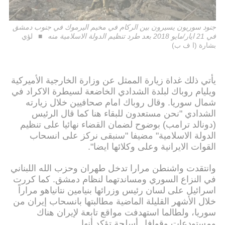
جنود سوريون يسيرون بين الركام في مخيم اليرموك في جنوب دمشق
في 21 ايار/مايو 2018 بعد طرد تنظيم الدولة الاسلامية منه
لؤي
بشارة (ا ف ب)
يأتي ذلك غداة زيارة الممثل عن وزارة الخارجية الأميركية
ويليام روباك لبلدة الشدادي الخاضعة لسيطرة الاكراد في
شمال سوريا. وقال روباك امام صحافيين خلال زيارته
الشدادي "نحن مستعدون للبقاء هنا كما قال الرئيس
(دونالد ترامب) بوضوح لضمان القضاء نهائيا على تنظيم
الدولة الاسلامية" مضيفا "سنبقى نركز على انسحاب
القوات الايرانية وعلى وكلائها ايضا".
وانتقدت واشنطن مرارا تدخل طهران وحزب الله اللبناني
في النزاع السوري ومساندتهما لنظام دمشق. كما كررت
اسرائيل على لسان رئيس وزرائها بنيامين نتانياهو مراراً
خلال الأشهر القليلة الماضية مطالبتها بانسحاب إيران من
سوريا، ولطالما استهدفت مواقع تابعة لإيران هناك
ومستودعات وقوافل أسلحة تؤكد أنها