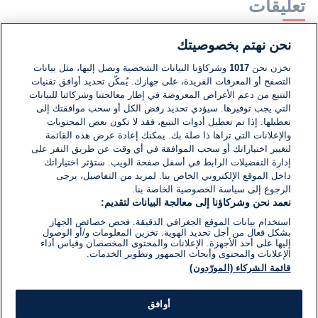
تعليقات
نحن نهتم بخصوصيتك
لا توجد تعليقات مكتوبة حتى الآن. كن الأول!
نخزن نحن
1017
وشركاؤنا البيانات الشخصية ونصل إليها، مثل بيانات
التصفح أو المعرفات الفريدة، على جهازك. يُمكّن تحديد أوافق تقنيات
اكتب تعليقًا جديدًا ...
التتبع من دعم الأغراض المعروضة في إطار معالجتنا وشركائنا للبيانات
التي يجب توفيرها. سيؤدي تحديد رفض الكل أو سحب موافقتك إلى
تعطيلها. إذا تم تعطيل أدوات التتبع، فقد لا تكون بعض المحتويات
والإعلانات التي تراها ذا صلة بك. يمكنك إعادة عرض هذه القائمة
لتغيير اختياراتك أو سحب الموافقة في أي وقت عن طريق النقر على
إدارة التفضيلات الرابط في أسفل صفحة الويب. ستؤثر اختياراتك
داخل الموقع الإلكتروني الخاص بنا. لمزيد من التفاصيل، يرجى
الرجوع إلى سياسة الخصوصية الخاصة بنا.
نعمد نحن وشركاؤنا إلى معالجة البيانات لتقديم:
استخدام بيانات الموقع الجغرافي الدقيقة. فحص خصائص الجهاز
بشكل فعال من أجل تحديد الهوية. تخزين المعلومات و/أو الوصول
إليها على أحد الأجهزة. الإعلانات والمحتوى المخصصان وقياس أداء
الإعلانات والمحتوى وأبحاث الجمهور وتطوير الخدمات.
قائمة الشركاء (المورّدون)
أوافق