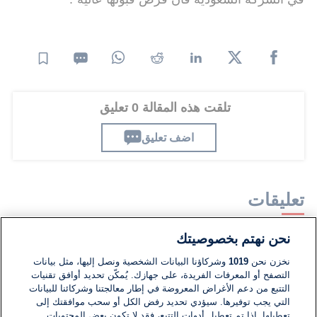
تلقت هذه المقالة 0 تعليق
اضف تعليق
تعليقات
نحن نهتم بخصوصيتك
لا توجد تعليقات مكتوبة حتى الآن. كن الأول!
نخزن نحن
1019
وشركاؤنا البيانات الشخصية ونصل إليها، مثل بيانات
التصفح أو المعرفات الفريدة، على جهازك. يُمكّن تحديد أوافق تقنيات
اكتب تعليقًا جديدًا ...
التتبع من دعم الأغراض المعروضة في إطار معالجتنا وشركائنا للبيانات
التي يجب توفيرها. سيؤدي تحديد رفض الكل أو سحب موافقتك إلى
تعطيلها. إذا تم تعطيل أدوات التتبع، فقد لا تكون بعض المحتويات