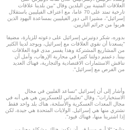
العلاقات المتينة بين البلدين وقال "بين بلدينا علاقات
تارخية تمتد على 70 عاما، مع اعتراف الفيليبين باستقلال
إسرائيل"، مشيرا الى دور الفيليبين بمساعدة اليهود الذين
هربوا من جرائم النازيين.
بدوره، شكر دوتيرتي إسرائيل على دعوته للزيارة، مضيفا
"يسعدنا أن نقوي العلاقات مع إسرائيل، ويوجد لدينا الكثير
من المشاريع المشتركة وهذا يفسر مدى قوة العلاقات
بيننا. دعمتم دولتنا كثيرا في محاربة الإرهاب، وآمل أن
نناقش الاستثمارات الاقتصادية والتجارية، فهناك العديد
من الفرص مع إسرائيل".
وأشار إلى أن إسرائيل "تساعد الفلبين في مجال
الاستخبارات". وقال "تعليماتي للعسكريين هي هي أنه في
مجال المعدات العسكرية والأسلحة، هناك بلد واحد فقط
نشتري منها هي إسرائيل. الولايات المتحدة هي جيدة، لكن
إذا اشترينا منها، فهناك قيود".
وتابع: "لا أرى سببا في أن تكون هناك مشكلة معنا من