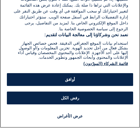
والإعلانات التي تراها ذا صلة بك. يمكنك إعادة عرض هذه القائمة
لتغيير اختياراتك أو سحب الموافقة في أي وقت عن طريق النقر على
إدارة التفضيلات الرابط في أسفل صفحة الويب. ستؤثر اختياراتك
داخل الموقع الإلكتروني الخاص بنا. لمزيد من التفاصيل، يرجى
الرجوع إلى سياسة الخصوصية الخاصة بنا.
نعمد نحن وشركاؤنا إلى معالجة البيانات لتقديم:
استخدام بيانات الموقع الجغرافي الدقيقة. فحص خصائص الجهاز
بشكل فعال من أجل تحديد الهوية. تخزين المعلومات و/أو الوصول
إليها على أحد الأجهزة. الإعلانات والمحتوى المخصصان وقياس أداء
الإعلانات والمحتوى وأبحاث الجمهور وتطوير الخدمات.
قائمة الشركاء (المورّدون)
أوافق
رفض الكل
عرض الأغراض
أخبار
أخبار هامة
مجانا
مذياع
برنامج