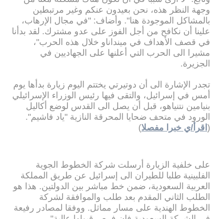
وجهة النظر هذه، نحن بعيدون عنكم وغير مرتبطين
بالمشاكل الموجودة هنا". وأضاف: "في مجال الإرهاب،
علينا أن نكافح من أجل الفوز على عدو مشترك. لقد بدأنا
في قصف الأهداف في مينداناو خلال هذه الحرب"،
مشيرا الى الحرب التي أعلنها على الجهاديين في
الجزيرة.
تجدر الإشارة الى أن دوتيرتي يختتم اليوم زيارة بدأها يوم
أمس في إسرائيل، والتقى فيها رئيس الوزراء الإسرائيلي
بنيامين نتنياهو، قبل أن يصل الى القدس لوضع أكاليل
الورود في متحف ضحايا المحرقة النازية "ياد فاشيم".
(
اقرأ/ي خبرا مفصلا
)
على خلفية الزيارة أرسلت شركة الخطوط الجوية
الفلبينية طلبا للطيران الى إسرائيل عن طريق المملكة
العربية السعودية، ضمن خط مباشر بين الدولتين. هذا هو
الطلب الثاني المقدم بعد طلب والموافقة لشركة
الخطوط الهندية على مسار مماثل. ووفقا لمصادر رفيعة
في الشركة السعودية فان فرص قبولها عالية".