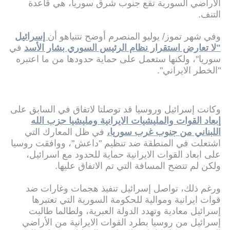
الأراضي السورية تقع جنوب شرق سوريا، هي قاعدة
التنف.
وفي شهر تموز/ يوليو المنصرم أوضح نتنياهو أن
إسرائيل
"لا تعارض استقرار نظام الرئيس السوري بشار الأسد
في
سوريا"، ولكنها ستعمل على حماية حدودها من ما اعتبره
"الخطر الايراني".
وكانت إسرائيل وروسيا قد توصلتا لاتفاق في السابق على
إبعاد القوات والمليشيات الايرانية ومليشيا حزب الله
اللبناني من جنوب غرب سوريا،
في ظل المعارك التي
اشتعلت في المنطقة ضد تنظيم "داعش"، ووافقت روسيا
على ابعاد القوات الايرانية حماية للحدود مع اسرائيل،
ولكن لم تتضح المسافة التي تم الاتفاق عليها.
ورغم ذلك، تواصل إسرائيل تنفيذ هجمات وغارات ضد
قوات ايرانية وموالية للحكومة السورية التي تعتبرها
إسرائيل معادية وتهدد الدولة العبرية، ولطالما طالبت
إسرائيل من روسيا بطرد القوات الايرانية من الأراضي