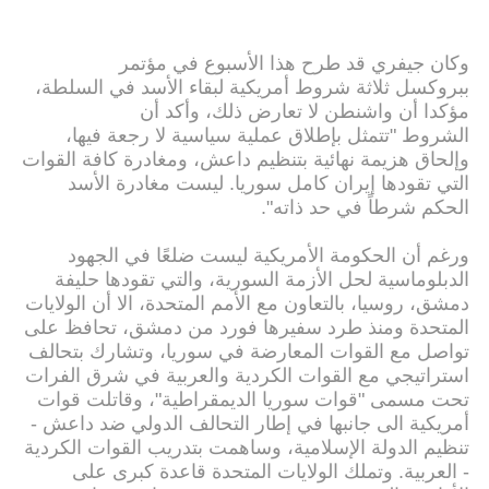
وكان جيفري قد طرح هذا الأسبوع في مؤتمر
ببروكسل ثلاثة شروط أمريكية لبقاء الأسد في السلطة،
مؤكدا أن واشنطن لا تعارض ذلك، وأكد أن
الشروط "تتمثل بإطلاق عملية سياسية لا رجعة فيها،
وإلحاق هزيمة نهائية بتنظيم داعش، ومغادرة كافة القوات
التي تقودها إيران كامل سوريا. ليست مغادرة الأسد
الحكم شرطاً في حد ذاته".
ورغم أن الحكومة الأمريكية ليست ضلعًا في الجهود
الدبلوماسية لحل الأزمة السورية، والتي تقودها حليفة
دمشق، روسيا، بالتعاون مع الأمم المتحدة، الا أن الولايات
المتحدة ومنذ طرد سفيرها فورد من دمشق، تحافظ على
تواصل مع القوات المعارضة في سوريا، وتشارك بتحالف
استراتيجي مع القوات الكردية والعربية في شرق الفرات
تحت مسمى "قوات سوريا الديمقراطية"، وقاتلت قوات
أمريكية الى جانبها في إطار التحالف الدولي ضد داعش -
تنظيم الدولة الإسلامية، وساهمت بتدريب القوات الكردية
- العربية. وتملك الولايات المتحدة قاعدة كبرى على