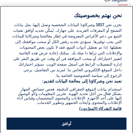
نحن نهتم بخصوصيتك
لا توجد تعليقات مكتوبة حتى الآن. كن الأول!
نخزن نحن
1017
وشركاؤنا البيانات الشخصية ونصل إليها، مثل بيانات
التصفح أو المعرفات الفريدة، على جهازك. يُمكّن تحديد أوافق تقنيات
اكتب تعليقًا جديدًا ...
التتبع من دعم الأغراض المعروضة في إطار معالجتنا وشركائنا للبيانات
التي يجب توفيرها. سيؤدي تحديد رفض الكل أو سحب موافقتك إلى
تعطيلها. إذا تم تعطيل أدوات التتبع، فقد لا تكون بعض المحتويات
والإعلانات التي تراها ذا صلة بك. يمكنك إعادة عرض هذه القائمة
لتغيير اختياراتك أو سحب الموافقة في أي وقت عن طريق النقر على
إدارة التفضيلات الرابط في أسفل صفحة الويب. ستؤثر اختياراتك
داخل الموقع الإلكتروني الخاص بنا. لمزيد من التفاصيل، يرجى
الرجوع إلى سياسة الخصوصية الخاصة بنا.
نعمد نحن وشركاؤنا إلى معالجة البيانات لتقديم:
استخدام بيانات الموقع الجغرافي الدقيقة. فحص خصائص الجهاز
بشكل فعال من أجل تحديد الهوية. تخزين المعلومات و/أو الوصول
إليها على أحد الأجهزة. الإعلانات والمحتوى المخصصان وقياس أداء
الإعلانات والمحتوى وأبحاث الجمهور وتطوير الخدمات.
قائمة الشركاء (المورّدون)
أوافق