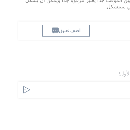
ين المؤقت جدا يعتبر مرغوبا جدا ويمكن ان يشكل
تي ستتشكل.
اضف تعليق
لأول!