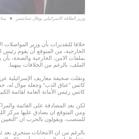
وزير الطاقة الاسرائيلي يوفال شتاينتس
مناح
خلافا للتقديرات بأن وزير المواصلات 
الخارجية، من المتوقع أن يقوم رئيس الح
بملفات الامن، الخارجية والصحة، بأن يع
الملف، بالرغم من الخلافات بينهما.
ونقلت صحيفة معاريف الإسرائيلية عن م
كاتس "عناق الدب" وجعله موال له، خصو
كاتس رئيس الأمانة العامة لقائمة الكن
لكن بعد المصادقة على القائمة والمراك
ومن المتوقع ان يصادق عليها مركز اللي
للمنصب، ويقولون بالحزب ان "التعيي
بالرغم من ان الانتخابات ستجري بعد ث