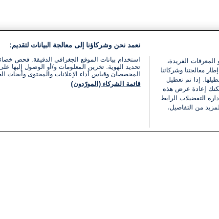
نعمد نحن وشركاؤنا إلى معالجة البيانات لتقديم:
استخدام بيانات الموقع الجغرافي الدقيقة. فحص خصا
 المعرفات الفريدة،
تحديد الهوية. تخزين المعلومات و/أو الوصول إليها على 
ار معالجتنا وشركائنا
المخصصان وقياس أداء الإعلانات والمحتوى وأبحاث ال
يلها. إذا تم تعطيل
قائمة الشركاء (المورّدون)
يمكنك إعادة عرض هذه
ارة التفضيلات الرابط
مزيد من التفاصيل،
مجانا
فئات
قانوني
ملخص الأخبار
شروط الخدمة
الشرق الأوسط
سياسة خاصة
شؤون إسرائيلية
شروط وأحكام الإعلان
دولي
إعلان إمكانية الوصول
مونديال 2026
إدارة التفضيلات