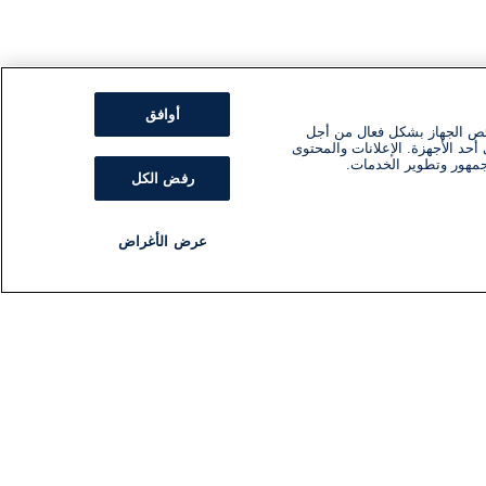
أوافق
ئص الجهاز بشكل فعال من أجل
أحد الأجهزة. الإعلانات والمحتوى
جمهور وتطوير الخدمات.
رفض الكل
عرض الأغراض
مذياع
برنامج
تابعنا
اشترك في النشرة الإخبارية