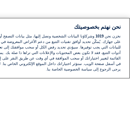
نحن نهتم بخصوصيتك
نخزن نحن
1019
وشركاؤنا البيانات الشخصية ونصل إليها، مثل بيانات التصفح أو
على جهازك. يُمكّن تحديد أوافق تقنيات التتبع من دعم الأغراض المعروضة في إط
للبيانات التي يجب توفيرها. سيؤدي تحديد رفض الكل أو سحب موافقتك إلى تعط
أدوات التتبع، فقد لا تكون بعض المحتويات والإعلانات التي تراها ذا صلة بك. 
القائمة لتغيير اختياراتك أو سحب الموافقة في أي وقت عن طريق النقر على إد
في أسفل صفحة الويب. ستؤثر اختياراتك داخل الموقع الإلكتروني الخاص بنا. ل
يرجى الرجوع إلى سياسة الخصوصية الخاصة بنا.
أخبار
أخبار هامة
معلومات
اللجنة التنفيذية i24NEWS
برنامج i24NEWS
الاذاعة الحية
حياة مهنية
اتصال