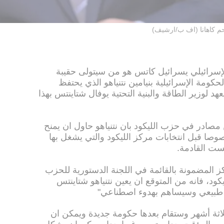
م كاهانا (اف ب/ارشيف)
الإسرائيلي يسرائيل كاتس هو من سيتولى حقيبة
كومة الإسرائيلية بنيامين نتنياهو الذي يحتفظ
هد لوزير الطاقة والبنية التحتية يوفال شتاينتس بهذا
صادر في حزب الليكود بان نتنياهو حاول ان يمنح
صا قبل انتخابات مركز الليكود والتي يشغل بها
يست القادمة.
ز المضمونة بالقائمة في اللجنة الدستورية للحزب
كود، فانه من المتوقع ان يعين نتنياهو شتاينتس
ن طبيعي وسيساهم بهدوء اصطناعي"
لاثة أشهر وستقام بعدها حكومة جديدة ويمكن ان