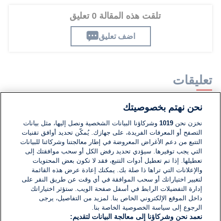
تلقت هذه المقالة 0 تعليق
اضف تعليق
تعليقات
نحن نهتم بخصوصيتك
لا توجد تعليقات مكتوبة حتى الآن. كن الأول!
نخزن نحن
1019
وشركاؤنا البيانات الشخصية ونصل إليها، مثل بيانات
التصفح أو المعرفات الفريدة، على جهازك. يُمكّن تحديد أوافق تقنيات
اكتب تعليقًا جديدًا ...
التتبع من دعم الأغراض المعروضة في إطار معالجتنا وشركائنا للبيانات
التي يجب توفيرها. سيؤدي تحديد رفض الكل أو سحب موافقتك إلى
تعطيلها. إذا تم تعطيل أدوات التتبع، فقد لا تكون بعض المحتويات
والإعلانات التي تراها ذا صلة بك. يمكنك إعادة عرض هذه القائمة
لتغيير اختياراتك أو سحب الموافقة في أي وقت عن طريق النقر على
إدارة التفضيلات الرابط في أسفل صفحة الويب. ستؤثر اختياراتك
داخل الموقع الإلكتروني الخاص بنا. لمزيد من التفاصيل، يرجى
الرجوع إلى سياسة الخصوصية الخاصة بنا.
نعمد نحن وشركاؤنا إلى معالجة البيانات لتقديم: