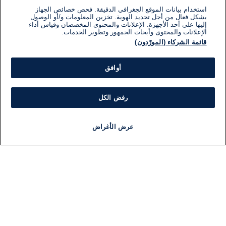
استخدام بيانات الموقع الجغرافي الدقيقة. فحص خصائص الجهاز
بشكل فعال من أجل تحديد الهوية. تخزين المعلومات و/أو الوصول
إليها على أحد الأجهزة. الإعلانات والمحتوى المخصصان وقياس أداء
الإعلانات والمحتوى وأبحاث الجمهور وتطوير الخدمات.
قائمة الشركاء (المورّدون)
أوافق
رفض الكل
عرض الأغراض
أخبار
أخبار هامة
مجانا
مذياع
برنامج
معلومات
فئ
اللجنة التنفيذية i24NEWS
ملخ
برنامج i24NEWS
ال
الاذاعة الحية
شؤو
حياة مهنية
دو