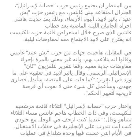
من المنتظر ان يجتمع رئيس حزب "حصانة لإسرائيل"،
الجنرال المتقاعد بيني غانتس، مع رئيس حزب "يش
عتيد"، يائير لابيد، اليوم الأربعاء، وذلك بعد حديث هاتفي
اجراه الجانبان الليلة الماضية بعد خطاب
غانتس الذي صرح خلال استعراض قائمة حزبه للكنيست
انه يقترح على لابيد الاجتماع معه لمفاوضات ليلية.
في المقابل، هاجمت جهات من حزب "يش عتيد" غانتس
وقالوا انه يتلاعب بهم، وانه غير معني بالمرة بإجراء
مفاوضات جدية معهم وفقا لتقرير لتلفزيون "كان"
الإسرائيلي الرسمي. وقال يائير لابيد في تعقيبه على ما
ورد في التقرير: "كما قلت على المنصة- سأبذل قصارى
جهدي، وسأعمل كل شيء حتى لا نفوت أي فرصة
تاريخية لتغيير الحكم".
واختار حزب "حصانة لإسرائيل" الثلاثاء قائمة مرشحيه
للكنيست، وفي ذات الخطاب هاجم غانتس مساء الثلاثاء
نتنياهو وقال: "عندما كنت ازحف في الوحل مع جنودي
كنت انت تتدرب على الإنجليزية في حفلات الاستقبال.
في الأيام التي عملت فيها وحدة شلداغ في عمليات