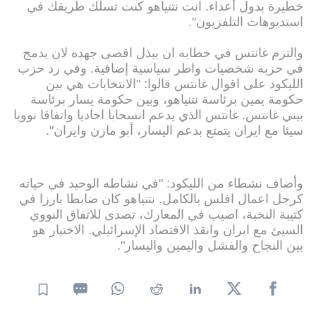
خطيرة بدول أعداء. انت نتنياهو كنت تسلك طريقك في
استديوهات التلفزيون".
والتزم غانتس في خطابه ان يبذل اقصى جهده لان يدمج
في حزبه شخصيات واطر سياسية إضافية. وفي رد حزب
الليكود على اقوال غانتس قالوا: "الانتخابات هي بين
حكومة يمين برئاسة نتنياهو، وبين حكومة يسار برئاسة
بيني غانتس. غانتس الذي يدعم انسحابا احاديا واتفاقا نوويا
سيئا مع ايران يتمتع بدعم اليسار، أبو مازن وايران".
وأضاف نشطاء من الليكود: "في نشاطه الوحيد في حياته
كرجل اعمال افلس بالكامل. نتنياهو كان ضابطا بارزا في
كتيبة النخبة، اصيب في المعارك، تصدى للاتفاق النووي
السيئ مع ايران وانقذ الاقتصاد الإسرائيلي. الاختيار هو
بين النجاح والفشل واليمين واليسار".