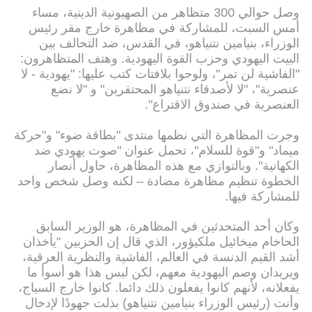
وصل حوالي 300 متظاهر من الصهيونية الدينية، مساء
أمس السبت، للمشاركة في مظاهرة خارج مقر رئيس
الوزراء، بنيامين نتنياهو، في القدس، ضد التحالف بين
البيت اليهودي وحزب القوة اليهودية. وهتف المتظاهرون:
"الفاشية لن تمر"، ولوحوا بلافتات كتب عليها: "يهودية - لا
عنصرية"، "لا لأصدقاء نتنياهو المحتقرين" و "لا نضع
العنصرية في صندوق الاقتراع".
وجرت المظاهرة التي نظمها منتدى "بطاقة ضوء" و"حركة
ميماد" و"قوة للسلام"، تحمل عنوان "صوت يهودي ضد
الكهانية". وبالتوازي مع هذه المظاهرة، حاول أنصار
الخطوة تنظيم مظاهرة مضادة – لكنه وصل شخص واحد
للمشاركة فيها.
وكان أحد المتحدثين في المظاهرة، هو الوزير السابق
الحاخام ميخائيل ملكيؤور، الذي قال إن الحزبين "يأخذان
أشد القيم الدنسة في العالم، الفاشية والنظرية العرقية،
ويريدان وصم اليهودية معهم، لكن ليس هذا هو أسوأ ما
يفعلانه، لأنهم كانوا يفعلون ذلك دائما. كانوا خارج السياج،
وأنت (رئيس الوزراء بنيامين نتنياهو) بذلت جهودًا لإدخال