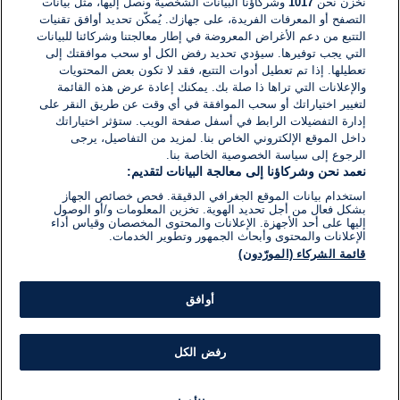
نخزن نحن
1017
وشركاؤنا البيانات الشخصية ونصل إليها، مثل بيانات
التصفح أو المعرفات الفريدة، على جهازك. يُمكّن تحديد أوافق تقنيات
اكتب تعليقًا جديدًا ...
التتبع من دعم الأغراض المعروضة في إطار معالجتنا وشركائنا للبيانات
التي يجب توفيرها. سيؤدي تحديد رفض الكل أو سحب موافقتك إلى
تعطيلها. إذا تم تعطيل أدوات التتبع، فقد لا تكون بعض المحتويات
والإعلانات التي تراها ذا صلة بك. يمكنك إعادة عرض هذه القائمة
لتغيير اختياراتك أو سحب الموافقة في أي وقت عن طريق النقر على
إدارة التفضيلات الرابط في أسفل صفحة الويب. ستؤثر اختياراتك
داخل الموقع الإلكتروني الخاص بنا. لمزيد من التفاصيل، يرجى
الرجوع إلى سياسة الخصوصية الخاصة بنا.
نعمد نحن وشركاؤنا إلى معالجة البيانات لتقديم:
استخدام بيانات الموقع الجغرافي الدقيقة. فحص خصائص الجهاز
بشكل فعال من أجل تحديد الهوية. تخزين المعلومات و/أو الوصول
إليها على أحد الأجهزة. الإعلانات والمحتوى المخصصان وقياس أداء
الإعلانات والمحتوى وأبحاث الجمهور وتطوير الخدمات.
قائمة الشركاء (المورّدون)
أوافق
رفض الكل