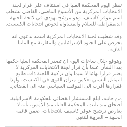
تنظر اليوم المحكمة العليا في استئناف على قرار لجنة
الانتخابات المركزية من الأسبوع الماضي، القاضي بشطب
اسم عوفر كاسيف، وهو مرشح يهودي في لائحة الجبهة
الديمقراطية للسلام والمساواة لخوض انتخابات الكنيست.
وقد شطبت لجنة الانتخابات المركزية اسمه بدعوى انه
يحرض على الجنود الإسرائيليين والمقارنة مع المانيا
النازية.
ويتوقع خلال ساعات اليوم ان تصدر المحكمة العليا حكمها
بهذا الشأن علما بأن قرار لجنة الانتخابات المركزية لا
يعتبر قرارا نهائيا لا سيما وان تركيبة اللجنة ذات طابع
التمثيل النسبي تعكس ميزان القوى في الكنيست، ولهذا
فقرارها أقرب الى الموقف السياسي منه الى القضائي.
من جانبه، ابلغ المستشار القضائي للحكومة الاسرائيلية،
أفيحاي مندلبليت، المحكمة العليا، منذ الأمس، بأنه لا
يعارض ترشيح عوفر كاسيف للانتخابات، ضمن قائمة
الجبهة – العربية للتغير.