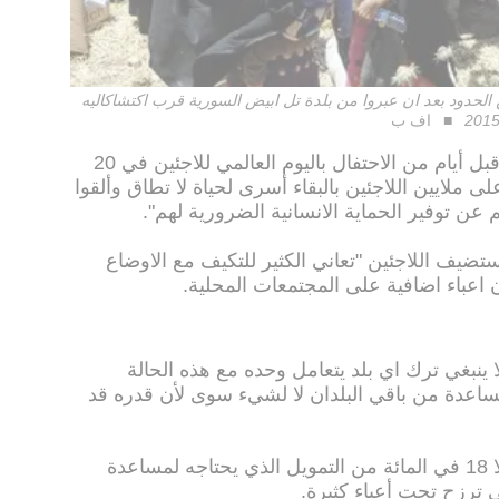
لحدود بعد ان عبروا من بلدة تل ابيض السورية قرب اكتشاكاليه
اف ب
واعتبرت المنظمة في تقريرها الصادر قبل أيام من الاحتفال باليوم العالمي للاجئين في 20
لى ملايين اللاجئين بالبقاء أسرى لحياة لا تطاق وألقوا
 عن توفير الحماية الانسانية الضرورية لهم".
تضيف اللاجئين "تعاني الكثير للتكيف مع الاوضاع
اعباء اضافية على المجتمعات المحلية.
 ينبغي ترك اي بلد يتعامل وحده مع هذه الحالة
مساعدة من باقي البلدان لا لشيء سوى لأن قدره قد
ولم يتلقَ لبنان تحديدا وفق المنظمة، الا 18 في المائة من التمويل الذي يحتاجه لمساعدة
 ترزح تحت أعباء كثيرة.