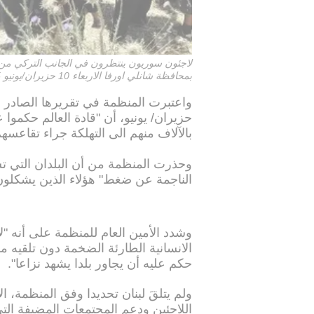
لاجئون سوريون ينتظرون في الجانب التركي من ا
بمحافظة شانلي اورفا الاربعاء 10 حزيران/يونيو 2015
حزيران/ يونيو، أن "قادة العالم حكموا ع
بالآلاف منهم الى التهلكة جراء تقاعسهم
وحذرت المنظمة من أن البلدان التي تس
الناجمة عن ضغط" هؤلاء الذين يشكلون 
وشدد الأمين العام للمنظمة على أنه "لا
الانسانية الطارئة الضخمة دون تلقيه 
حكم عليه أن يجاور بلدا يشهد نزاعا".
اللاجئين ودعم المجتمعات المضيفة التي