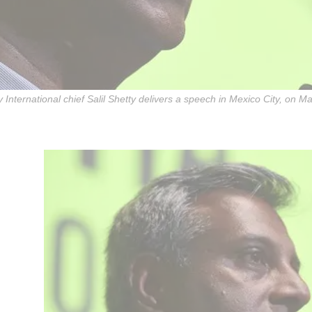
International chief Salil Shetty delivers a speech in Mexico City, on M