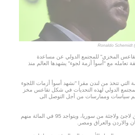
Ronaldo Schemidt (
"التقاعس المخزي" للمجتمع الدولي عن مساعدة
قة تعامله مع "أسوأ أزمة لجوء" يشهدها العالم منذ
ة التي تتخذ من لندن مقرا "نشهد أسوأ أزمات اللجوء
مجتمع الدولي لهذه التحديات في شكل تقاعس مخز
سم سياسات وممارسات من أجل التوصل الى
ووفق التقرير، فر أكثر من أربعة ملايين لاجئ ولاجئة من سوريا، ويتواجد 95 في المائة منهم
ن والاردن والعراق ومصر.