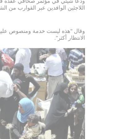
ودعا شيتي في مؤتمر صحافي عقده في ب
اللاجئين الوافدين عبر القوارب من ال
وقال "هذه ليست خدمة ومنصوص عليها في
الانتظار أكثر".