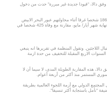
وفق دالا، "قيودا جديدة غير مبررة" حدت من دخول
وبحسب منظمة العفو الدولية، توفي 1865 شخصا غرقا أثناء محاولتهم عبور البحر الابيض
المتوسط منذ مطلع العام الحالي حتى نهاية شهر أيار/ مايو، مقارنة مع وفاة 425 شخصا في
ال اللاجئين. وتقول المنظمة في تقريرها انه ينبغي
 سنويا في السنوات الاربع المقبلة للتخفيف من حدة ازمة
الا، هذه المقاربة الطويلة المدى، لا سيما أن لا
لسوري المستمر منذ أكثر من أربعة أعوام.
المجتمع الدولي مع أزمة اللجوء العالمية بطريقة
فة "نأمل باستجابة أكثر تنسيقا".