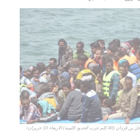
وصول لاجئين انقذتهم البحرية التونسية الى سواحل بن قردان (40 كلم غرب الحدود الليبية) الاربعاء 10 حزيران/