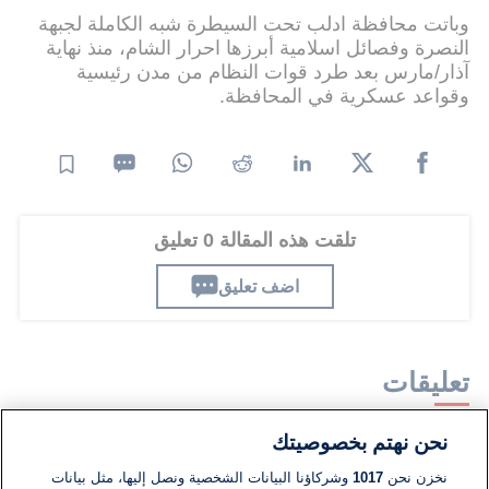
وباتت محافظة ادلب تحت السيطرة شبه الكاملة لجبهة
النصرة وفصائل اسلامية أبرزها احرار الشام، منذ نهاية
آذار/مارس بعد طرد قوات النظام من مدن رئيسية
وقواعد عسكرية في المحافظة.
تلقت هذه المقالة 0 تعليق
اضف تعليق
تعليقات
نحن نهتم بخصوصيتك
لا توجد تعليقات مكتوبة حتى الآن. كن الأول!
نخزن نحن
1017
وشركاؤنا البيانات الشخصية ونصل إليها، مثل بيانات