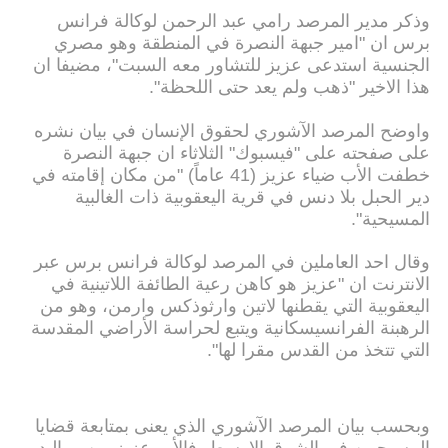
وذكر مدير المرصد رامي عبد الرحمن لوكالة فرانس
برس ان "امير جبهة النصرة في المنطقة وهو مصري
الجنسية استدعى عزيز للتشاور معه السبت"، مضيفا ان
هذا الاخير "ذهب ولم يعد حتى اللحظة".
واوضح المرصد الآشوري لحقوق الإنسان في بيان نشره
على صفحته على "فيسبوك" الثلاثاء ان جبهة النصرة
خطفت الأب ضياء عزيز (41 عاماً) "من مكان إقامته في
دير الحبل بلا دنس في قرية اليعقوبية ذات الغالبية
المسيحية".
وقال احد العاملين في المرصد لوكالة فرانس برس عبر
الانترنت ان "عزيز هو كاهن رعية الطائفة اللاتينية في
اليعقوبية التي يقطنها لاتين وارثوذكس وارمن، وهو من
الرهبنة الفرانسيسكانية ويتبع لحراسة الأراضي المقدسة
التي تتخذ من القدس مقرا لها".
وبحسب بيان المرصد الآشوري الذي يعنى بمتابعة قضايا
المسيحيين في الشرق الاوسط، فالأب عزيز من مواليد