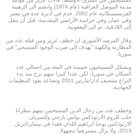
مدينة الموصل العراقية (عام 1974) وانضم الى الرهبنة
الفرنسيسكانية عام 2002. خدم في أديرة عدة في مصر
وفي عمان وفي حراسة الأراضي المقدسة، قبل أن ينقل
إلى اللاذقية، ثم الى اليعقوبية.
وقال المرصد الآشوري ان خطف عزيز ومن قبله عدد من
المطارنة والكهنة "يهدف إلى ضرب الوجود المسيحي" في
سوريا.
ويشكل المسيحيون خمسة في المئة من اجمالي عدد
السكان في سوريا، لكن عددا كبيرا منهم نزح منذ بدء
النزاع منتصف اذار/مارس 2011 وتصاعد نفوذ التنظيمات
الجهادية.
وخطف عدد من رجال الدين المسيحيين بينهم مطرانا
حلب للروم الارثوذكس بولس يازجي وللسريان
الارثوذكس يوحنا ابراهيم اللذان فقدا في نيسان/ابريل
2013، ولا يزال مصيرهما مجهولا.