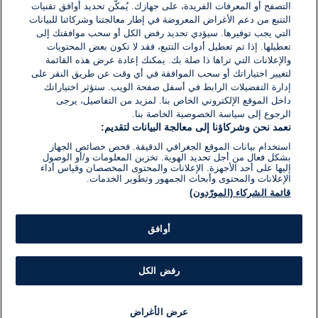
التصفح أو المعرفات الفريدة، على جهازك. يُمكّن تحديد أوافق تقنيات
اكتب تعليقًا جديدًا ...
التتبع من دعم الأغراض المعروضة في إطار معالجتنا وشركائنا للبيانات
التي يجب توفيرها. سيؤدي تحديد رفض الكل أو سحب موافقتك إلى
تعطيلها. إذا تم تعطيل أدوات التتبع، فقد لا تكون بعض المحتويات
والإعلانات التي تراها ذا صلة بك. يمكنك إعادة عرض هذه القائمة
لتغيير اختياراتك أو سحب الموافقة في أي وقت عن طريق النقر على
إدارة التفضيلات الرابط في أسفل صفحة الويب. ستؤثر اختياراتك
داخل الموقع الإلكتروني الخاص بنا. لمزيد من التفاصيل، يرجى
الرجوع إلى سياسة الخصوصية الخاصة بنا.
نعمد نحن وشركاؤنا إلى معالجة البيانات لتقديم:
استخدام بيانات الموقع الجغرافي الدقيقة. فحص خصائص الجهاز
بشكل فعال من أجل تحديد الهوية. تخزين المعلومات و/أو الوصول
إليها على أحد الأجهزة. الإعلانات والمحتوى المخصصان وقياس أداء
الإعلانات والمحتوى وأبحاث الجمهور وتطوير الخدمات.
قائمة الشركاء (المورّدون)
أوافق
رفض الكل
عرض الأغراض