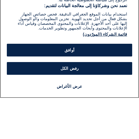
نعمد نحن وشركاؤنا إلى معالجة البيانات لتقديم:
استخدام بيانات الموقع الجغرافي الدقيقة. فحص خصائص الجهاز
بشكل فعال من أجل تحديد الهوية. تخزين المعلومات و/أو الوصول
إليها على أحد الأجهزة. الإعلانات والمحتوى المخصصان وقياس أداء
الإعلانات والمحتوى وأبحاث الجمهور وتطوير الخدمات.
قائمة الشركاء (المورّدون)
أوافق
رفض الكل
عرض الأغراض
أخبار
أخبار هامة
مجانا
مذياع
برنامج
معلومات
فئ
اللجنة التنفيذية i24NEWS
ملخ
برنامج i24NEWS
ال
الاذاعة الحية
شؤو