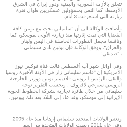
تتعلق بالأزمة السورية واليمنية ودور إيران في الشرق
الأوسط، كما التقى بمسؤولين عسكريين طوال فترة
زيارته التي استغرقت 3 أيام.
وأضافت الوكالة الى أن "سليماني بحث مع بوتين كافة
القضايا التي تمت إثارتها منذ زيارته الأولى لموسكو، كما
وناقشا مجمل التطورات الحاصلة في اليمن ولبنان
والعراق". ووفق الوكالة فإن بوتين نادى سليماني
بـ"صديقي".
وفي أوائل شهر آب أغسطس قالت قناة فوكس نيوز
الأمريكية إن "قاسم سليماني زار في الآونة الأخيرة روسيا
والتقى بالرئيس الروسي فلاديمير بوتين ووزير الخارجية
الروسي سيرجي لافروف". وبحسب التقرير توجه
سليماني من خلال طائرة تجارية لشركة الخطوط الجوية
الإيرانية إلى موسكو، وقد عاد إلى البلاد بعد ذلك بيومين.
وتعتبر الولايات المتحدة سليماني إرهابيا منذ عام 2005.
وفي عام 2011 ربطت الولايات المتحدة بين اسم