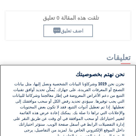
تلقت هذه المقالة 0 تعليق
اضف تعليق
تعليقات
نحن نهتم بخصوصيتك
لا توجد تعليقات مكتوبة حتى الآن. كن الأول!
نخزن نحن
1019
وشركاؤنا البيانات الشخصية ونصل إليها، مثل بيانات
التصفح أو المعرفات الفريدة، على جهازك. يُمكّن تحديد أوافق تقنيات
اكتب تعليقًا جديدًا ...
التتبع من دعم الأغراض المعروضة في إطار معالجتنا وشركائنا للبيانات
التي يجب توفيرها. سيؤدي تحديد رفض الكل أو سحب موافقتك إلى
تعطيلها. إذا تم تعطيل أدوات التتبع، فقد لا تكون بعض المحتويات
والإعلانات التي تراها ذا صلة بك. يمكنك إعادة عرض هذه القائمة
لتغيير اختياراتك أو سحب الموافقة في أي وقت عن طريق النقر على
إدارة التفضيلات الرابط في أسفل صفحة الويب. ستؤثر اختياراتك
داخل الموقع الإلكتروني الخاص بنا. لمزيد من التفاصيل، يرجى
الرجوع إلى سياسة الخصوصية الخاصة بنا.