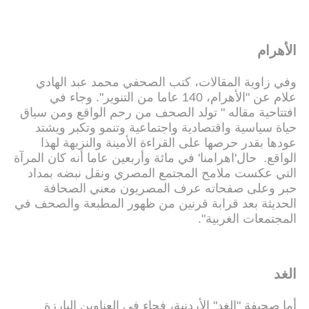
الأهرام
وفي زاوية المقالات، كتب الصحفي محمد عبد الهادي
علام عن "الأهرام، 140 عاما من التنوير". وجاء في
افتتاحية مقاله " تولد الصحف من رحم الواقع ومن سياق
حياة سياسية واقتصادية واجتماعية وتنمو وتكبر ويشتد
عودها بقدر حرصها على القراءة الأمينة والنزيهة لهذا
الواقع‏. ‏ حال‏'‏اهرامنا‏'‏ في مائة وأربعين عاما أنه كان المرآة
التي عكست ملامح المجتمع المصري ونقل نبضه بمداد
حبر وعلى صفحاته عرف المصريون معني الصحافة
الحديثة بعد قرابة قرنين من ظهور المطبعة والصحف في
المجتمعات الغربية‏".
الغد
أما صحيفة "الغد" الأردنية، فجاء في العناوين البارزة