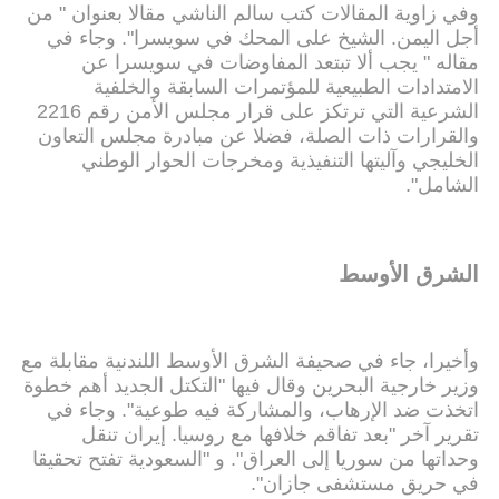
وفي زاوية المقالات كتب سالم الناشي مقالا بعنوان " من
أجل اليمن. الشيخ على المحك في سويسرا". وجاء في
مقاله " يجب ألا تبتعد المفاوضات في سويسرا عن
الامتدادات الطبيعية للمؤتمرات السابقة والخلفية
الشرعية التي ترتكز على قرار مجلس الأمن رقم 2216
والقرارات ذات الصلة، فضلا عن مبادرة مجلس التعاون
الخليجي وآليتها التنفيذية ومخرجات الحوار الوطني
الشامل".
الشرق الأوسط
وأخيرا، جاء في صحيفة الشرق الأوسط اللندنية مقابلة مع
وزير خارجية البحرين وقال فيها "التكتل الجديد أهم خطوة
اتخذت ضد الإرهاب، والمشاركة فيه طوعية". وجاء في
تقرير آخر "بعد تفاقم خلافها مع روسيا. إيران تنقل
وحداتها من سوريا إلى العراق". و "السعودية تفتح تحقيقا
في حريق مستشفى جازان".