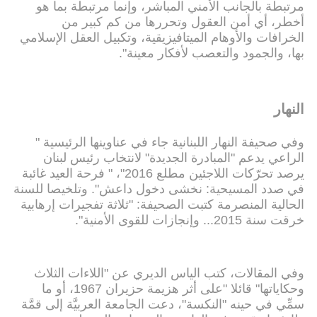
مرتبطة بالجانب الأمني المباشر، وإنما مرتبطة بما هو
أخطر، أي أمن العقول وتحررها من كم كبير من
الخرافات والأوهام الميتافيزيقية، وتكبيل العقل الإسلامي
بها، والجمود والتعصب لأفكار معينة".
النهار
وفي صحيفة النهار اللبنانية جاء في عناوينها الرئيسية "
الراعي يدعم "المبادرة الجديدة" لانتخاب رئيس لبنان
يرصد تحرّكات اللاجئين مطلع 2016"، " فرحة العيد غائبة
في صدد المسيحية: نخشى دخول داعش". وتلخيصا للسنة
الحالية المنصرمة كتبت الصحيفة: "ثلاثة تفجيرات إرهابية
خرقت سنة 2015... وإنجازات للقوى الأمنية".
وفي المقالات، كتب الياس الديري عن "اللاءات الثلاث
وحكاياتها" قائلا "على أثر هزيمة حزيران 1967، أو ما
سمِّي في حينه "النكسة"، دعت الجامعة العربيَّة إلى قمَّة