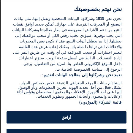
نحن نهتم بخصوصيتك
لا توجد تعليقات مكتوبة حتى الآن. كن الأول!
نخزن نحن
1019
وشركاؤنا البيانات الشخصية ونصل إليها، مثل بيانات
التصفح أو المعرفات الفريدة، على جهازك. يُمكّن تحديد أوافق تقنيات
اكتب تعليقًا جديدًا ...
التتبع من دعم الأغراض المعروضة في إطار معالجتنا وشركائنا للبيانات
التي يجب توفيرها. سيؤدي تحديد رفض الكل أو سحب موافقتك إلى
تعطيلها. إذا تم تعطيل أدوات التتبع، فقد لا تكون بعض المحتويات
والإعلانات التي تراها ذا صلة بك. يمكنك إعادة عرض هذه القائمة
لتغيير اختياراتك أو سحب الموافقة في أي وقت عن طريق النقر على
إدارة التفضيلات الرابط في أسفل صفحة الويب. ستؤثر اختياراتك
داخل الموقع الإلكتروني الخاص بنا. لمزيد من التفاصيل، يرجى
الرجوع إلى سياسة الخصوصية الخاصة بنا.
نعمد نحن وشركاؤنا إلى معالجة البيانات لتقديم:
استخدام بيانات الموقع الجغرافي الدقيقة. فحص خصائص الجهاز
بشكل فعال من أجل تحديد الهوية. تخزين المعلومات و/أو الوصول
إليها على أحد الأجهزة. الإعلانات والمحتوى المخصصان وقياس أداء
الإعلانات والمحتوى وأبحاث الجمهور وتطوير الخدمات.
قائمة الشركاء (المورّدون)
أوافق