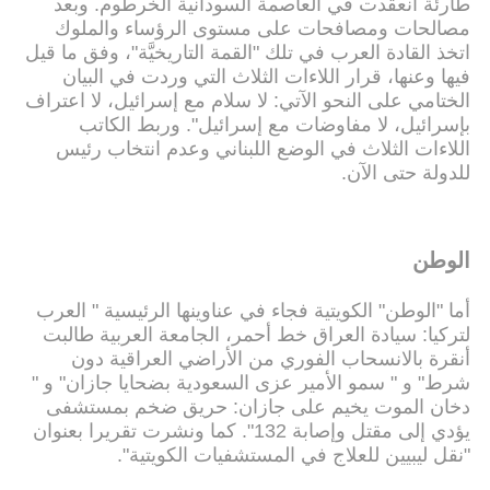
طارئة انعقدت في العاصمة السودانية الخرطوم. وبعد
مصالحات ومصافحات على مستوى الرؤساء والملوك
اتخذ القادة العرب في تلك "القمة التاريخيَّة"، وفق ما قيل
فيها وعنها، قرار اللاءات الثلاث التي وردت في البيان
الختامي على النحو الآتي: لا سلام مع إسرائيل، لا اعتراف
بإسرائيل، لا مفاوضات مع إسرائيل". وربط الكاتب
اللاءات الثلاث في الوضع اللبناني وعدم انتخاب رئيس
للدولة حتى الآن.
الوطن
أما "الوطن" الكويتية فجاء في عناوينها الرئيسية " العرب
لتركيا: سيادة العراق خط أحمر، الجامعة العربية طالبت
أنقرة بالانسحاب الفوري من الأراضي العراقية دون
شرط" و " سمو الأمير عزى السعودية بضحايا جازان" و "
دخان الموت يخيم على جازان: حريق ضخم بمستشفى
يؤدي إلى مقتل وإصابة 132". كما ونشرت تقريرا بعنوان
"نقل ليبيين للعلاج في المستشفيات الكويتية".