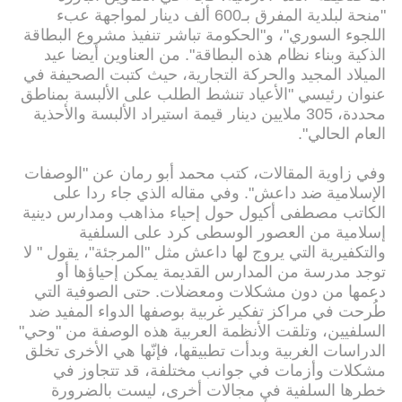
"منحة لبلدية المفرق بـ600 ألف دينار لمواجهة عبء
اللجوء السوري"، و"الحكومة تباشر تنفيذ مشروع البطاقة
الذكية وبناء نظام هذه البطاقة". من العناوين أيضا عيد
الميلاد المجيد والحركة التجارية، حيث كتبت الصحيفة في
عنوان رئيسي "الأعياد تنشط الطلب على الألبسة بمناطق
محددة، 305 ملايين دينار قيمة استيراد الألبسة والأحذية
العام الحالي".
وفي زاوية المقالات، كتب محمد أبو رمان عن "الوصفات
الإسلامية ضد داعش". وفي مقاله الذي جاء ردا على
الكاتب مصطفى أكيول حول إحياء مذاهب ومدارس دينية
إسلامية من العصور الوسطى كرد على السلفية
والتكفيرية التي يروج لها داعش مثل "المرجئة"، يقول " لا
توجد مدرسة من المدارس القديمة يمكن إحياؤها أو
دعمها من دون مشكلات ومعضلات. حتى الصوفية التي
طُرحت في مراكز تفكير غربية بوصفها الدواء المفيد ضد
السلفيين، وتلقت الأنظمة العربية هذه الوصفة من "وحي"
الدراسات الغربية وبدأت تطبيقها، فإنّها هي الأخرى تخلق
مشكلات وأزمات في جوانب مختلفة، قد تتجاوز في
خطرها السلفية في مجالات أخرى، ليست بالضرورة