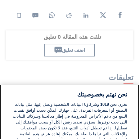
تلقت هذه المقالة 0 تعليق
اضف تعليق
تعليقات
نحن نهتم بخصوصيتك
لا توجد تعليقات مكتوبة حتى الآن. كن الأول!
نخزن نحن
1019
وشركاؤنا البيانات الشخصية ونصل إليها، مثل بيانات
التصفح أو المعرفات الفريدة، على جهازك. يُمكّن تحديد أوافق تقنيات
اكتب تعليقًا جديدًا ...
التتبع من دعم الأغراض المعروضة في إطار معالجتنا وشركائنا للبيانات
التي يجب توفيرها. سيؤدي تحديد رفض الكل أو سحب موافقتك إلى
تعطيلها. إذا تم تعطيل أدوات التتبع، فقد لا تكون بعض المحتويات
والإعلانات التي تراها ذا صلة بك. يمكنك إعادة عرض هذه القائمة