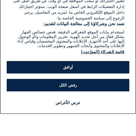
لتغيير اختياراتك أو سحب الموافقة في أي وقت عن طريق النقر على
إدارة التفضيلات الرابط في أسفل صفحة الويب. ستؤثر اختياراتك
داخل الموقع الإلكتروني الخاص بنا. لمزيد من التفاصيل، يرجى
الرجوع إلى سياسة الخصوصية الخاصة بنا.
نعمد نحن وشركاؤنا إلى معالجة البيانات لتقديم:
استخدام بيانات الموقع الجغرافي الدقيقة. فحص خصائص الجهاز
بشكل فعال من أجل تحديد الهوية. تخزين المعلومات و/أو الوصول
إليها على أحد الأجهزة. الإعلانات والمحتوى المخصصان وقياس أداء
الإعلانات والمحتوى وأبحاث الجمهور وتطوير الخدمات.
قائمة الشركاء (المورّدون)
أوافق
رفض الكل
عرض الأغراض
أخبار
أخبار هامة
مجانا
مذياع
برنامج