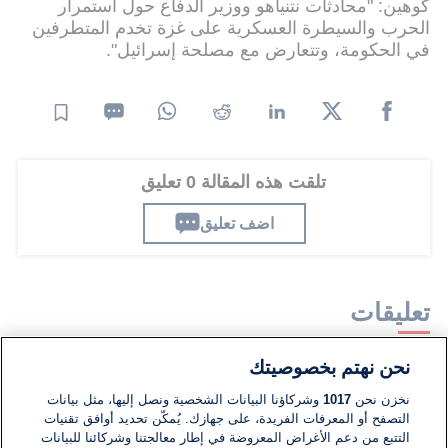
كوهين: "محادثات نتنياهو ووزير الدفاع حول استمرار
الحرب والسيطرة العسكرية على غزة تخدم المتطرفين
في الحكومة، وتتعارض مع مصلحة إسرائيل".
تلقت هذه المقالة 0 تعليق
اضف تعليق
تعليقات
نحن نهتم بخصوصيتك
لا توجد تعليقات مكتوبة حتى الآن. كن الأول!
نخزن نحن
1017
وشركاؤنا البيانات الشخصية ونصل إليها، مثل بيانات
التصفح أو المعرفات الفريدة، على جهازك. يُمكّن تحديد أوافق تقنيات
اكتب تعليقًا جديدًا ...
التتبع من دعم الأغراض المعروضة في إطار معالجتنا وشركائنا للبيانات