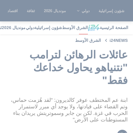
شؤون إسرائيلية
دولي
مونديال 2026
ثقافة
اقتصاد
الصفحة الرئيسية
الشرق الأوسط
شؤون إسرائيلية
دولي
مونديال 2026
ث
i24NEWS
الشرق الأوسط
عائلات الرهائن لترامب
"نتنياهو يحاول خداعك
فقط"
ابنة عم المختطف عوفر كالديرون: "لقد هُزمت حماس،
وتم القضاء على قيادتها، ولا يوجد أي مبرر لاستمرار
الحرب في غزة. لكن بن جابر وسموتريتش يريدان بناء
المستوطنات على الأرض"