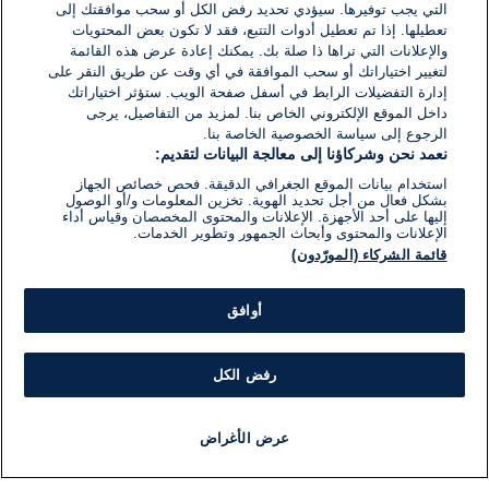
التي يجب توفيرها. سيؤدي تحديد رفض الكل أو سحب موافقتك إلى
تعطيلها. إذا تم تعطيل أدوات التتبع، فقد لا تكون بعض المحتويات
والإعلانات التي تراها ذا صلة بك. يمكنك إعادة عرض هذه القائمة
لتغيير اختياراتك أو سحب الموافقة في أي وقت عن طريق النقر على
إدارة التفضيلات الرابط في أسفل صفحة الويب. ستؤثر اختياراتك
داخل الموقع الإلكتروني الخاص بنا. لمزيد من التفاصيل، يرجى
الرجوع إلى سياسة الخصوصية الخاصة بنا.
نعمد نحن وشركاؤنا إلى معالجة البيانات لتقديم:
استخدام بيانات الموقع الجغرافي الدقيقة. فحص خصائص الجهاز
بشكل فعال من أجل تحديد الهوية. تخزين المعلومات و/أو الوصول
إليها على أحد الأجهزة. الإعلانات والمحتوى المخصصان وقياس أداء
الإعلانات والمحتوى وأبحاث الجمهور وتطوير الخدمات.
قائمة الشركاء (المورّدون)
أوافق
رفض الكل
عرض الأغراض
أخبار
أخبار هامة
مجانا
مذياع
برنامج