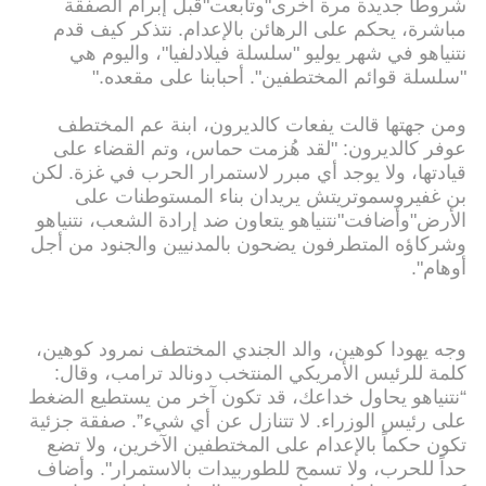
شروطاً جديدة مرة أخرى"وتابعت"قبل إبرام الصفقة
مباشرة، يحكم على الرهائن بالإعدام. نتذكر كيف قدم
نتنياهو في شهر يوليو "سلسلة فيلادلفيا"، واليوم هي
"سلسلة قوائم المختطفين". أحبابنا على مقعده."
ومن جهتها قالت يفعات كالديرون، ابنة عم المختطف
عوفر كالديرون: "لقد هُزمت حماس، وتم القضاء على
قيادتها، ولا يوجد أي مبرر لاستمرار الحرب في غزة. لكن
بن غفيروسموتريتش يريدان بناء المستوطنات على
الأرض"وأضافت"نتنياهو يتعاون ضد إرادة الشعب، نتنياهو
وشركاؤه المتطرفون يضحون بالمدنيين والجنود من أجل
أوهام".
وجه يهودا كوهين، والد الجندي المختطف نمرود كوهين،
كلمة للرئيس الأمريكي المنتخب دونالد ترامب، وقال:
“نتنياهو يحاول خداعك، قد تكون آخر من يستطيع الضغط
على رئيس الوزراء. لا تتنازل عن أي شيء”. صفقة جزئية
تكون حكماً بالإعدام على المختطفين الآخرين، ولا تضع
حداً للحرب، ولا تسمح للطوربيدات بالاستمرار". وأضاف