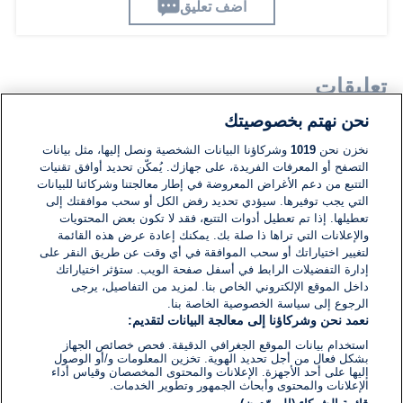
اضف تعليق
تعليقات
نحن نهتم بخصوصيتك
لا توجد تعليقات مكتوبة حتى الآن. كن الأول!
نخزن نحن
1019
وشركاؤنا البيانات الشخصية ونصل إليها، مثل بيانات
التصفح أو المعرفات الفريدة، على جهازك. يُمكّن تحديد أوافق تقنيات
التتبع من دعم الأغراض المعروضة في إطار معالجتنا وشركائنا للبيانات
اكتب تعليقًا جديدًا ...
التي يجب توفيرها. سيؤدي تحديد رفض الكل أو سحب موافقتك إلى
تعطيلها. إذا تم تعطيل أدوات التتبع، فقد لا تكون بعض المحتويات
والإعلانات التي تراها ذا صلة بك. يمكنك إعادة عرض هذه القائمة
لتغيير اختياراتك أو سحب الموافقة في أي وقت عن طريق النقر على
إدارة التفضيلات الرابط في أسفل صفحة الويب. ستؤثر اختياراتك
داخل الموقع الإلكتروني الخاص بنا. لمزيد من التفاصيل، يرجى
الرجوع إلى سياسة الخصوصية الخاصة بنا.
نعمد نحن وشركاؤنا إلى معالجة البيانات لتقديم:
استخدام بيانات الموقع الجغرافي الدقيقة. فحص خصائص الجهاز
بشكل فعال من أجل تحديد الهوية. تخزين المعلومات و/أو الوصول
إليها على أحد الأجهزة. الإعلانات والمحتوى المخصصان وقياس أداء
الإعلانات والمحتوى وأبحاث الجمهور وتطوير الخدمات.