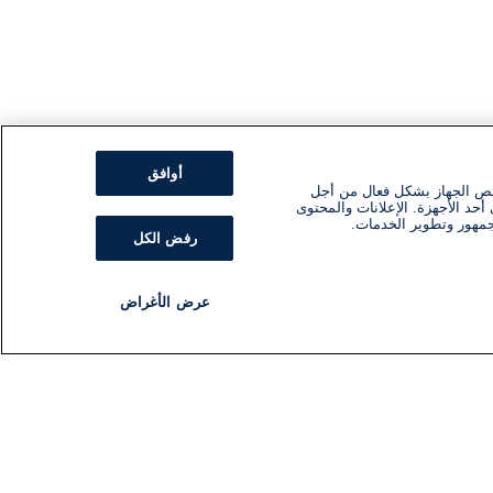
أوافق
ئص الجهاز بشكل فعال من أجل
أحد الأجهزة. الإعلانات والمحتوى
جمهور وتطوير الخدمات.
رفض الكل
عرض الأغراض
مذياع
برنامج
تابعنا
اشترك في النشرة الإخبارية