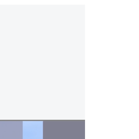
خبير إسرائيلي : الشرع سيطلب انسحاب إسرائيل
وأضاف أن المقصود من التصريحات يتمحو