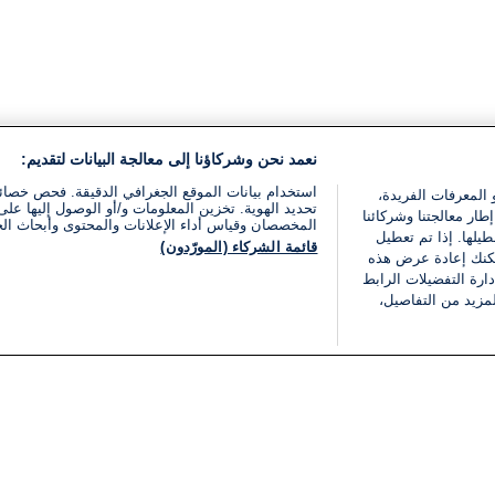
نعمد نحن وشركاؤنا إلى معالجة البيانات لتقديم:
استخدام بيانات الموقع الجغرافي الدقيقة. فحص خصا
 المعرفات الفريدة،
تحديد الهوية. تخزين المعلومات و/أو الوصول إليها على 
ار معالجتنا وشركائنا
المخصصان وقياس أداء الإعلانات والمحتوى وأبحاث ال
يلها. إذا تم تعطيل
قائمة الشركاء (المورّدون)
يمكنك إعادة عرض هذه
ارة التفضيلات الرابط
مزيد من التفاصيل،
مجانا
فئات
قانوني
ملخص الأخبار
شروط الخدمة
الشرق الأوسط
سياسة خاصة