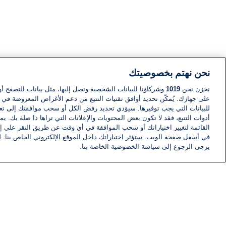
نحن نهتم بخصوصيتك
نخزن نحن
1019
وشركاؤنا البيانات الشخصية ونصل إليها، مثل بيانات التصفح أو
على جهازك. يُمكّن تحديد أوافق تقنيات التتبع من دعم الأغراض المعروضة في إط
للبيانات التي يجب توفيرها. سيؤدي تحديد رفض الكل أو سحب موافقتك إلى تعط
أدوات التتبع، فقد لا تكون بعض المحتويات والإعلانات التي تراها ذا صلة بك. 
القائمة لتغيير اختياراتك أو سحب الموافقة في أي وقت عن طريق النقر على إد
في أسفل صفحة الويب. ستؤثر اختياراتك داخل الموقع الإلكتروني الخاص بنا. ل
يرجى الرجوع إلى سياسة الخصوصية الخاصة بنا.
أخبار
أخبار هامة
معلومات
اللجنة التنفيذية i24NEWS
برنامج i24NEWS