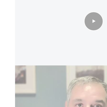
رسوم على المارين من هناك ..ودول الخليج المتضرر الأكبر
ة واختارت السلم .."
I24NEWS
ط استراتيجية
ية حساسة، في ظل تصاعد المواجهات العسكرية في
ية التقليدية. ويرى مراقبون أن دول الخليج باتت تسعى