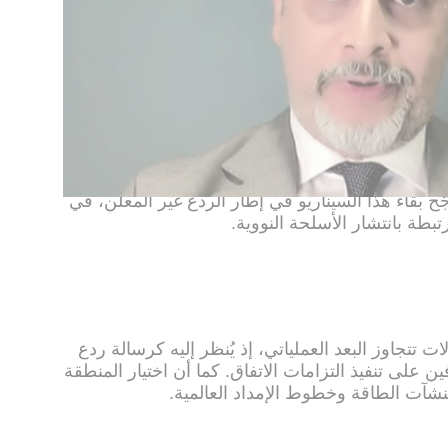
من اعتمادها على المظلة الأمريكية وحدها.
كانية استفادة السعودية من القدرات النووية
جّح بقاء هذا السيناريو في إطار الردع غير المعلن، في
تبطة بانتشار الأسلحة النووية.
ات تتجاوز البعد العملياتي، إذ يُنظر إليه كرسالة ردع
ن على تنفيذ التزامات الاتفاق. كما أن اختيار المنطقة
شآت الطاقة وخطوط الإمداد العالمية.