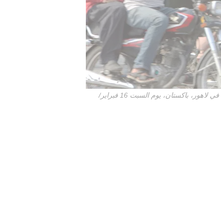
مرّ سائقو الدراجات النارية الباكستانيون أمام لافتة ترحيبية لولي العهد السعودي الأمير محمد بن سلمان، عُلّقت بمناسبة زيارته، في لاهور، باكستان، يوم السبت 16 فبراير/