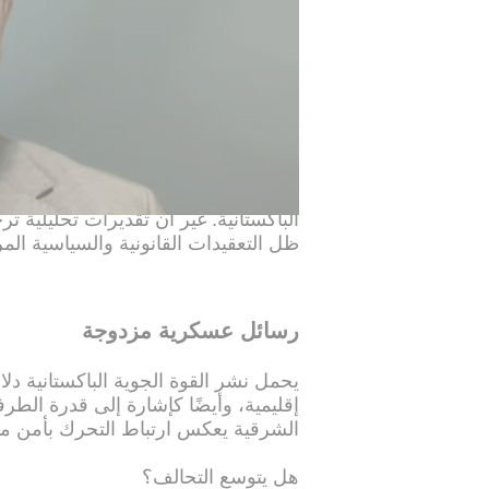
إلى تنويع شراكاتها الدفاعية، بما يحدّ 
البعد النووي.. بين التكهنات والقيود
أثار التقارب العسكري تساؤلات حول إم
الباكستانية. غير أن تقديرات تحليلية تر
ظل التعقيدات القانونية والسياسية المر
رسائل عسكرية مزدوجة
يحمل نشر القوة الجوية الباكستانية دلال
إقليمية، وأيضًا كإشارة إلى قدرة الطرفي
الشرقية يعكس ارتباط التحرك بأمن من
هل يتوسع التحالف؟