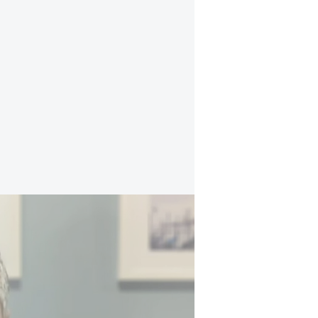
محلل بحريني :"هرمز منطقة دولية لا يمكن فرض 
وتحملت الخسارة لتجنب الدخول الى حرب مفتوح
لماذا الآن؟ تحولات إقليمية وضغو
يأتي تفعيل الاتفاقية في لحظة إقليم
المنطقة وتراجع الثقة بالضمانات الأمن