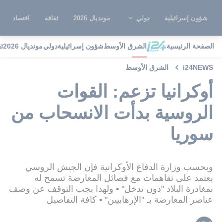
شؤون إسرائيلية
دولي
مونديال 2026
ثقافة
اقتصاد
الصفحة الرئيسية
الشرق الأوسط
شؤون إسرائيلية
دولي
مونديال 2026
ث
i24NEWS
الشرق الأوسط
أوكرانيا تزعم: القوات
الروسية بدأت الانسحاب من
سوريا
وبحسب وزارة الدفاع الأوكرانية فإن الجيش الروسي
يعتمد على تفاهمات مع فصائل المعارضة تسمح له
بمغادرة البلاد "دون تدخل" • ولهذا يجب التوقف عن وصف
عناصر المعارضة بـ "الإرهابيين" • كافة التفاصيل