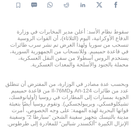
سقوط نظام الأسد: أعلن مدير المخابرات في وزارة
الدفاع الأوكرانية، اليوم (الثلاثاء)، أن القوات الروسية
تنسحب من سوريا ولهذا الغرض تم نشر سرب طائرات
في قاعدة حميميم. وللانسحاب من الجمهورية السورية،
يستخدم الروس أسطولا من سفن النقل العسكرية،
محملة بالجنود والأسلحة والمعدات العسكرية.
وبحسب عدة مصادر في الوزارة، من المفترض أن تنطلق
عدد من طائرات An-124 وIl-76MD من قاعدة حميميم
الجوية بمسارات إلى المطارات في روسيا (أوليانوفسك،
تشيكلوفسكي، وبريبولجسكي). وتقوم روسيا أيضًا بتعبئة
قواتها البحرية لهذه المهمة: على وجه الخصوص، أُمرت
مدينة بالتيسك بتجهيز سفينة الشحن "سبارطا 2" وسفينة
الإنزال الكبيرة "ألكسندر شبالين" للمغادرة إلى طرطوس.