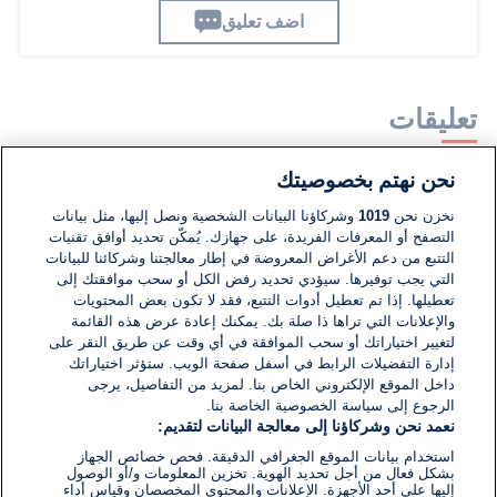
اضف تعليق
تعليقات
نحن نهتم بخصوصيتك
لا توجد تعليقات مكتوبة حتى الآن. كن الأول!
نخزن نحن
1019
وشركاؤنا البيانات الشخصية ونصل إليها، مثل بيانات
التصفح أو المعرفات الفريدة، على جهازك. يُمكّن تحديد أوافق تقنيات
اكتب تعليقًا جديدًا ...
التتبع من دعم الأغراض المعروضة في إطار معالجتنا وشركائنا للبيانات
التي يجب توفيرها. سيؤدي تحديد رفض الكل أو سحب موافقتك إلى
تعطيلها. إذا تم تعطيل أدوات التتبع، فقد لا تكون بعض المحتويات
والإعلانات التي تراها ذا صلة بك. يمكنك إعادة عرض هذه القائمة
لتغيير اختياراتك أو سحب الموافقة في أي وقت عن طريق النقر على
إدارة التفضيلات الرابط في أسفل صفحة الويب. ستؤثر اختياراتك
داخل الموقع الإلكتروني الخاص بنا. لمزيد من التفاصيل، يرجى
الرجوع إلى سياسة الخصوصية الخاصة بنا.
نعمد نحن وشركاؤنا إلى معالجة البيانات لتقديم:
استخدام بيانات الموقع الجغرافي الدقيقة. فحص خصائص الجهاز
بشكل فعال من أجل تحديد الهوية. تخزين المعلومات و/أو الوصول
إليها على أحد الأجهزة. الإعلانات والمحتوى المخصصان وقياس أداء