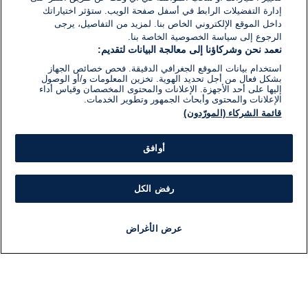
إدارة التفضيلات الرابط في أسفل صفحة الويب. ستؤثر اختياراتك
داخل الموقع الإلكتروني الخاص بنا. لمزيد من التفاصيل، يرجى
الرجوع إلى سياسة الخصوصية الخاصة بنا.
نعمد نحن وشركاؤنا إلى معالجة البيانات لتقديم:
استخدام بيانات الموقع الجغرافي الدقيقة. فحص خصائص الجهاز
بشكل فعال من أجل تحديد الهوية. تخزين المعلومات و/أو الوصول
إليها على أحد الأجهزة. الإعلانات والمحتوى المخصصان وقياس أداء
الإعلانات والمحتوى وأبحاث الجمهور وتطوير الخدمات.
قائمة الشركاء (المورّدون)
أوافق
رفض الكل
عرض الأغراض
أخبار
أخبار هامة
مجانا
مذياع
برنامج
معلومات
فئ