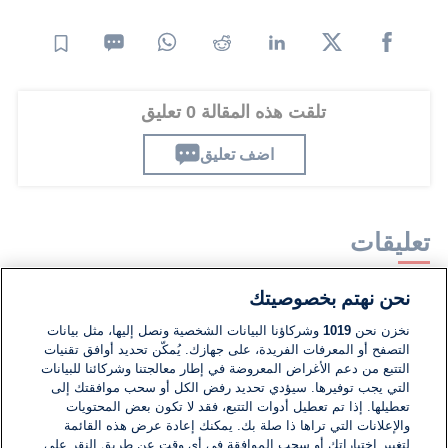
تلقت هذه المقالة 0 تعليق
اضف تعليق
تعليقات
نحن نهتم بخصوصيتك
لا توجد تعليقات مكتوبة حتى الآن. كن الأول!
نخزن نحن
1019
وشركاؤنا البيانات الشخصية ونصل إليها، مثل بيانات
التصفح أو المعرفات الفريدة، على جهازك. يُمكّن تحديد أوافق تقنيات
اكتب تعليقًا جديدًا ...
التتبع من دعم الأغراض المعروضة في إطار معالجتنا وشركائنا للبيانات
التي يجب توفيرها. سيؤدي تحديد رفض الكل أو سحب موافقتك إلى
تعطيلها. إذا تم تعطيل أدوات التتبع، فقد لا تكون بعض المحتويات
والإعلانات التي تراها ذا صلة بك. يمكنك إعادة عرض هذه القائمة
لتغيير اختياراتك أو سحب الموافقة في أي وقت عن طريق النقر على