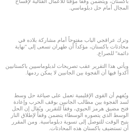
باكستان، ويتضمن وقفاً مؤقتاً للأعمال القتالية لإفساح
المجال أمام حل دبلوماسي.
وترك عراقجي الباب مفتوحاً أمام مشاركة بلاده في
محادثات باكستان، مؤكداً أن طهران تسعى إلى "نهاية
دائمة" للصراع.
ويأتي هذا التقرير عقب تصريحات لدبلوماسيين باكستانيين
أكدوا فيها أن الفجوة بين الجانبين لا يمكن ردمها.
ويُفهم أن القوى الإقليمية تعمل على صياغة حل وسط
لسد الفجوة بين مطالب الجانبين بوقف الحرب وإعادة
فتح مضيق هرمز الحيوي، وفقاً للتقرير. ويُقال إن الحل
الوسط الذي يتصوره الوسطاء يتضمن وقفاً لإطلاق النار
يتيح الوقت للتوصل إلى تسوية دبلوماسية. ومن المقرر
أن تستضيف باكستان هذه المحادثات.