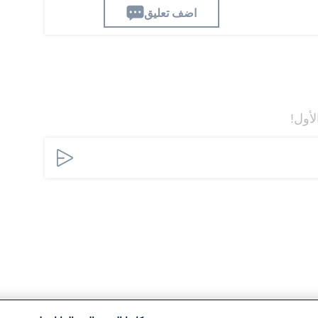
اضف تعليق
لأول!