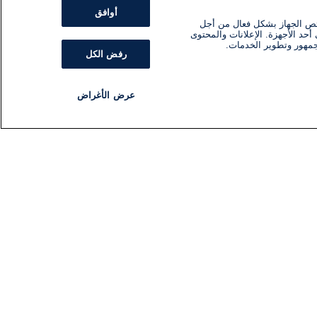
أوافق
ئص الجهاز بشكل فعال من أجل
أحد الأجهزة. الإعلانات والمحتوى
جمهور وتطوير الخدمات.
رفض الكل
عرض الأغراض
مذياع
برنامج
تابعنا
اشترك في النشرة الإخبارية