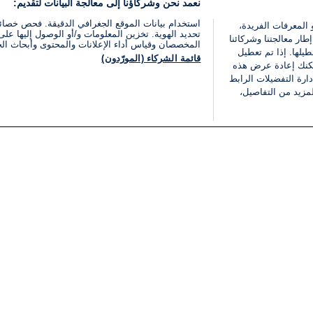
نعمد نحن وشركاؤنا إلى معالجة البيانات لتقديم:
استخدام بيانات الموقع الجغرافي الدقيقة. فحص خصا
 المعرفات الفريدة،
تحديد الهوية. تخزين المعلومات و/أو الوصول إليها على 
ار معالجتنا وشركائنا
المخصصان وقياس أداء الإعلانات والمحتوى وأبحاث ال
يلها. إذا تم تعطيل
قائمة الشركاء (المورّدون)
يمكنك إعادة عرض هذه
ارة التفضيلات الرابط
مزيد من التفاصيل،
مجانا
فئات
قانوني
ملخص الأخبار
شروط الخدمة
الشرق الأوسط
سياسة خاصة
شؤون إسرائيلية
شروط وأحكام الإعلان
دولي
إعلان إمكانية الوصول
مونديال 2026
إدارة التفضيلات
ثقافة
قائمة ملفات تعريف الارتباط
اقتصاد
رياضة
الحرب في إسرائيل