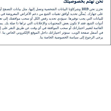
نحن نهتم بخصوصيتك
نخزن نحن
1019
وشركاؤنا البيانات الشخصية ونصل إليها، مثل بيانات التصفح أو
على جهازك. يُمكّن تحديد أوافق تقنيات التتبع من دعم الأغراض المعروضة في إط
للبيانات التي يجب توفيرها. سيؤدي تحديد رفض الكل أو سحب موافقتك إلى تعط
أدوات التتبع، فقد لا تكون بعض المحتويات والإعلانات التي تراها ذا صلة بك. 
القائمة لتغيير اختياراتك أو سحب الموافقة في أي وقت عن طريق النقر على إد
في أسفل صفحة الويب. ستؤثر اختياراتك داخل الموقع الإلكتروني الخاص بنا. ل
يرجى الرجوع إلى سياسة الخصوصية الخاصة بنا.
أخبار
أخبار هامة
معلومات
اللجنة التنفيذية i24NEWS
برنامج i24NEWS
الاذاعة الحية
حياة مهنية
اتصال
خريطة الموقع