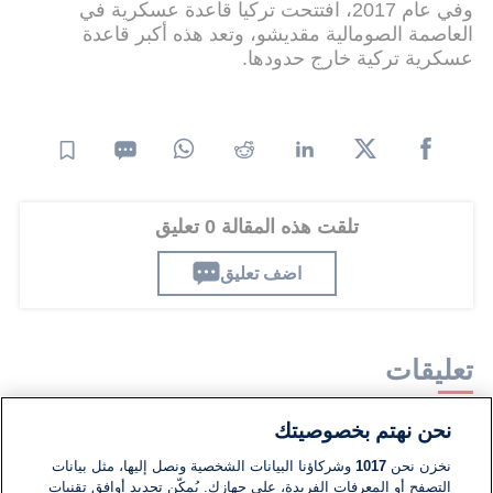
وفي عام 2017، افتتحت تركيا قاعدة عسكرية في
العاصمة الصومالية مقديشو، وتعد هذه أكبر قاعدة
عسكرية تركية خارج حدودها.
تلقت هذه المقالة 0 تعليق
اضف تعليق
تعليقات
نحن نهتم بخصوصيتك
لا توجد تعليقات مكتوبة حتى الآن. كن الأول!
نخزن نحن
1017
وشركاؤنا البيانات الشخصية ونصل إليها، مثل بيانات
التصفح أو المعرفات الفريدة، على جهازك. يُمكّن تحديد أوافق تقنيات