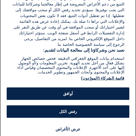
اكتب تعليقًا جديدًا ...
التتبع من دعم الأغراض المعروضة في إطار معالجتنا وشركائنا للبيانات
التي يجب توفيرها. سيؤدي تحديد رفض الكل أو سحب موافقتك إلى
تعطيلها. إذا تم تعطيل أدوات التتبع، فقد لا تكون بعض المحتويات
والإعلانات التي تراها ذا صلة بك. يمكنك إعادة عرض هذه القائمة
لتغيير اختياراتك أو سحب الموافقة في أي وقت عن طريق النقر على
إدارة التفضيلات الرابط في أسفل صفحة الويب. ستؤثر اختياراتك
داخل الموقع الإلكتروني الخاص بنا. لمزيد من التفاصيل، يرجى
الرجوع إلى سياسة الخصوصية الخاصة بنا.
نعمد نحن وشركاؤنا إلى معالجة البيانات لتقديم:
استخدام بيانات الموقع الجغرافي الدقيقة. فحص خصائص الجهاز
بشكل فعال من أجل تحديد الهوية. تخزين المعلومات و/أو الوصول
إليها على أحد الأجهزة. الإعلانات والمحتوى المخصصان وقياس أداء
الإعلانات والمحتوى وأبحاث الجمهور وتطوير الخدمات.
قائمة الشركاء (المورّدون)
أوافق
رفض الكل
عرض الأغراض