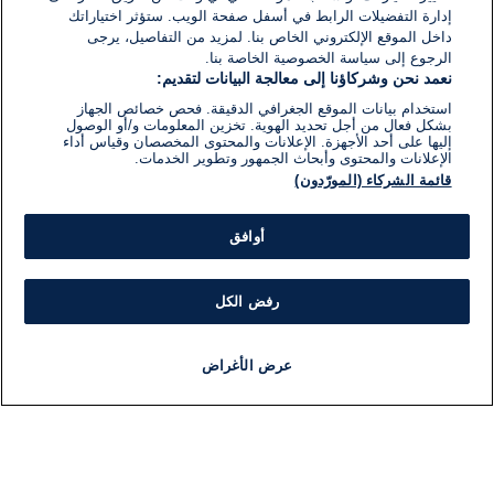
إدارة التفضيلات الرابط في أسفل صفحة الويب. ستؤثر اختياراتك
داخل الموقع الإلكتروني الخاص بنا. لمزيد من التفاصيل، يرجى
الرجوع إلى سياسة الخصوصية الخاصة بنا.
نعمد نحن وشركاؤنا إلى معالجة البيانات لتقديم:
استخدام بيانات الموقع الجغرافي الدقيقة. فحص خصائص الجهاز
بشكل فعال من أجل تحديد الهوية. تخزين المعلومات و/أو الوصول
إليها على أحد الأجهزة. الإعلانات والمحتوى المخصصان وقياس أداء
الإعلانات والمحتوى وأبحاث الجمهور وتطوير الخدمات.
قائمة الشركاء (المورّدون)
أوافق
رفض الكل
عرض الأغراض
أخبار
أخبار هامة
مجانا
مذياع
برنامج
معلومات
فئ