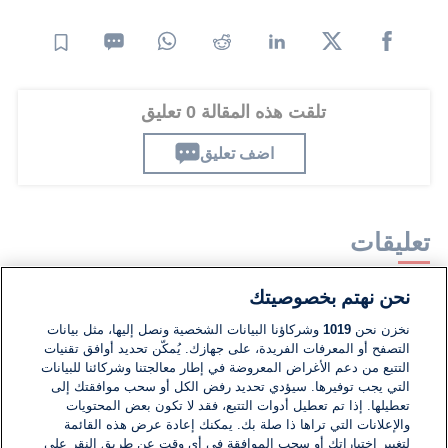
تلقت هذه المقالة 0 تعليق
اضف تعليق
تعليقات
نحن نهتم بخصوصيتك
لا توجد تعليقات مكتوبة حتى الآن. كن الأول!
نخزن نحن
1019
وشركاؤنا البيانات الشخصية ونصل إليها، مثل بيانات
التصفح أو المعرفات الفريدة، على جهازك. يُمكّن تحديد أوافق تقنيات
اكتب تعليقًا جديدًا ...
التتبع من دعم الأغراض المعروضة في إطار معالجتنا وشركائنا للبيانات
التي يجب توفيرها. سيؤدي تحديد رفض الكل أو سحب موافقتك إلى
تعطيلها. إذا تم تعطيل أدوات التتبع، فقد لا تكون بعض المحتويات
والإعلانات التي تراها ذا صلة بك. يمكنك إعادة عرض هذه القائمة
لتغيير اختياراتك أو سحب الموافقة في أي وقت عن طريق النقر على