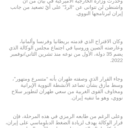
وحذّرت وزارة الخارجية الأميركية في بيان من أنّ
واشنطن لن تتوانى عن “الردّ” على أيّ تصعيد من جانب
إيران لبرنامجها النووي.
وكان الاقتراح الذي قدمته بريطانيا وفرنسا وألمانيا،
وعارضته الصين وروسيا في اجتماع مجلس الوكالة الذي
يضم 35 دولة، الأول من نوعه منذ تشرين الثاني/نوفمبر
2022.
وجاء القرار الذي وصفته طهران بأنه “متسرع ومتهور”،
وسط مأزق بشأن تصاعد الأنشطة النووية الإيرانية
ومخاوف القوى الغربية من سعي طهران لتطوير سلاح
نووي، وهو ما تنفيه إيران.
وعلى الرغم من طابعه الرمزي في هذه المرحلة، فإن
قرار الوكالة يهدف لزيادة الضغط الدبلوماسي على إيران،